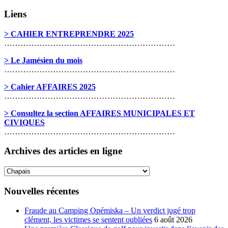
Liens
> CAHIER ENTREPRENDRE 2025
………………………………………………………
> Le Jamésien du mois
………………………………………………………
> Cahier AFFAIRES 2025
………………………………………………………
> Consultez la section AFFAIRES MUNICIPALES ET
CIVIQUES
………………………………………………………
Archives des articles en ligne
Archives
des
articles
Nouvelles récentes
en
ligne
Fraude au Camping Opémiska – Un verdict jugé trop
clément, les victimes se sentent oubliées
6 août 2026