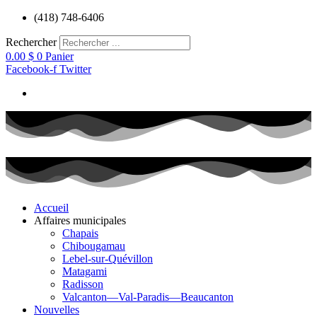
Aller
(418) 748-6406
au
contenu
Rechercher
0.00
$
0
Panier
Facebook-f
Twitter
Accueil
Affaires municipales
Chapais
Chibougamau
Lebel-sur-Quévillon
Matagami
Radisson
Valcanton—Val-Paradis—Beaucanton
Nouvelles