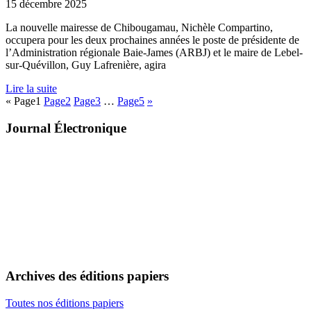
15 décembre 2025
La nouvelle mairesse de Chibougamau, Nichèle Compartino,
occupera pour les deux prochaines années le poste de présidente de
l’Administration régionale Baie-James (ARBJ) et le maire de Lebel-
sur-Quévillon, Guy Lafrenière, agira
Lire la suite
«
Page
1
Page
2
Page
3
…
Page
5
»
Journal Électronique
Archives des éditions papiers
Toutes nos éditions papiers