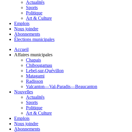
Actualités
Sports
Politique
Art & Culture
Emplois
Nous joindre
Abonnements
Élections municipales
Accueil
Affaires municipales
Chapais
Chibougamau
Lebel-sur-Quévillon
Matagami
Radisson
Valcanton—Val-Paradis—Beaucanton
Nouvelles
Actualités
Sports
Politique
Art & Culture
Emplois
Nous joindre
Abonnements