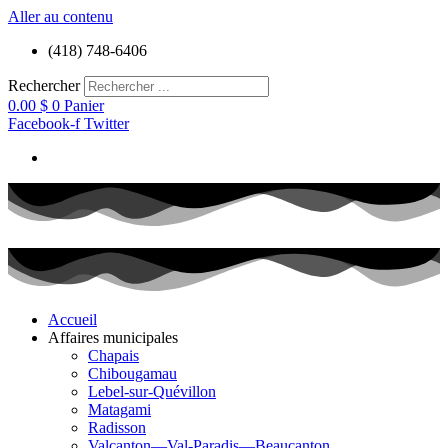
Aller au contenu
(418) 748-6406
Rechercher
0.00
$
0
Panier
Facebook-f
Twitter
Accueil
Affaires municipales
Chapais
Chibougamau
Lebel-sur-Quévillon
Matagami
Radisson
Valcanton—Val-Paradis—Beaucanton