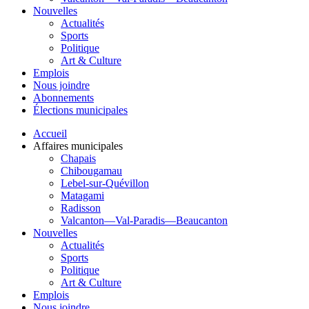
Nouvelles
Actualités
Sports
Politique
Art & Culture
Emplois
Nous joindre
Abonnements
Élections municipales
Accueil
Affaires municipales
Chapais
Chibougamau
Lebel-sur-Quévillon
Matagami
Radisson
Valcanton—Val-Paradis—Beaucanton
Nouvelles
Actualités
Sports
Politique
Art & Culture
Emplois
Nous joindre