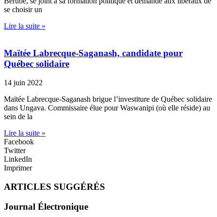
Bérubé, se joint à sa formation politique et demande aux libéraux de
se choisir un
Lire la suite »
Maïtée Labrecque-Saganash, candidate pour
Québec solidaire
14 juin 2022
Maïtée Labrecque-Saganash brigue l’investiture de Québec solidaire
dans Ungava. Commissaire élue pour Waswanipi (où elle réside) au
sein de la
Lire la suite »
Facebook
Twitter
LinkedIn
Imprimer
ARTICLES SUGGÉRÉS
Journal Électronique