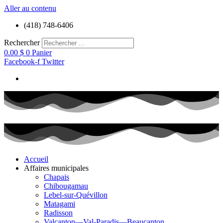
Aller au contenu
(418) 748-6406
Rechercher
0.00
$
0
Panier
Facebook-f
Twitter
Accueil
Affaires municipales
Chapais
Chibougamau
Lebel-sur-Quévillon
Matagami
Radisson
Valcanton—Val-Paradis—Beaucanton