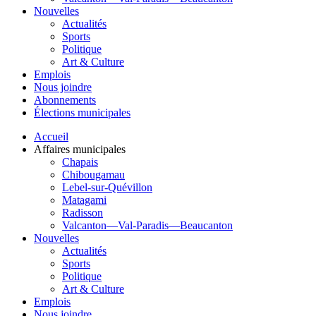
Nouvelles
Actualités
Sports
Politique
Art & Culture
Emplois
Nous joindre
Abonnements
Élections municipales
Accueil
Affaires municipales
Chapais
Chibougamau
Lebel-sur-Quévillon
Matagami
Radisson
Valcanton—Val-Paradis—Beaucanton
Nouvelles
Actualités
Sports
Politique
Art & Culture
Emplois
Nous joindre