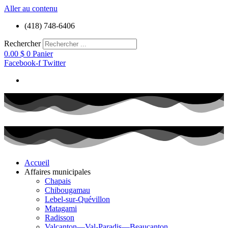
Aller au contenu
(418) 748-6406
Rechercher
0.00
$
0
Panier
Facebook-f
Twitter
Accueil
Affaires municipales
Chapais
Chibougamau
Lebel-sur-Quévillon
Matagami
Radisson
Valcanton—Val-Paradis—Beaucanton