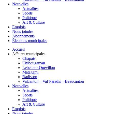
Nouvelles
Actualités
Sports
Politique
Art & Culture
Emplois
Nous joindre
Abonnements
Élections municipales
Accueil
Affaires municipales
Chapais
Chibougamau
Lebel-sur-Quévillon
Matagami
Radisson
Valcanton—Val-Paradis—Beaucanton
Nouvelles
Actualités
Sports
Politique
Art & Culture
Emplois
Nous joindre