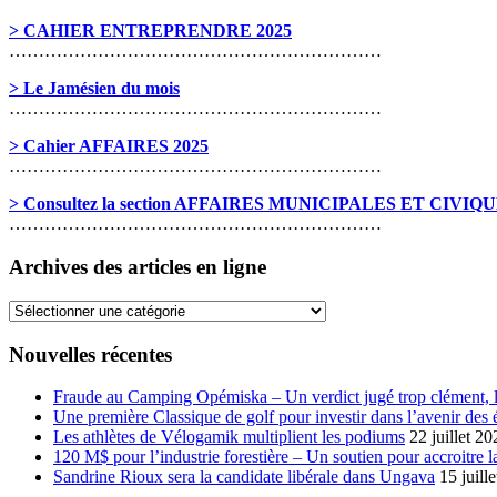
> CAHIER ENTREPRENDRE 2025
………………………………………………………
> Le Jamésien du mois
………………………………………………………
> Cahier AFFAIRES 2025
………………………………………………………
> Consultez la section AFFAIRES MUNICIPALES ET CIVIQ
………………………………………………………
Archives des articles en ligne
Archives
des
articles
Nouvelles récentes
en
ligne
Fraude au Camping Opémiska – Un verdict jugé trop clément, le
Une première Classique de golf pour investir dans l’avenir des 
Les athlètes de Vélogamik multiplient les podiums
22 juillet 20
120 M$ pour l’industrie forestière – Un soutien pour accroitre l
Sandrine Rioux sera la candidate libérale dans Ungava
15 juill