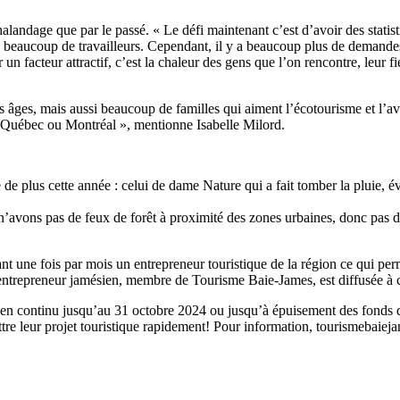
alandage que par le passé. « Le défi maintenant c’est d’avoir des statis
 beaucoup de travailleurs. Cependant, il y a beaucoup plus de demandes
un facteur attractif, c’est la chaleur des gens que l’on rencontre, leur 
 les âges, mais aussi beaucoup de familles qui aiment l’écotourisme et l’
e Québec ou Montréal », mentionne Isabelle Milord.
e plus cette année : celui de dame Nature qui a fait tomber la pluie, év
’avons pas de feux de forêt à proximité des zones urbaines, donc pas d
ne fois par mois un entrepreneur touristique de la région ce qui permet
e d’entrepreneur jamésien, membre de Tourisme Baie-James, est diffusée 
s en continu jusqu’au 31 octobre 2024 ou jusqu’à épuisement des fonds da
e leur projet touristique rapidement! Pour information, tourismebaieja