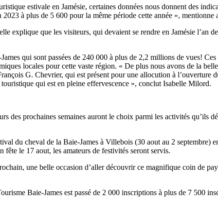
ouristique estivale en Jamésie, certaines données nous donnent des indica
in 2023 à plus de 5 600 pour la même période cette année », mentionne av
 explique que les visiteurs, qui devaient se rendre en Jamésie l’an de
James qui sont passées de 240 000 à plus de 2,2 millions de vues! Ces 
miques locales pour cette vaste région. « De plus nous avons de la belle 
ançois G. Chevrier, qui est présent pour une allocution à l’ouverture du 
ouristique qui est en pleine effervescence », conclut Isabelle Milord.
s des prochaines semaines auront le choix parmi les activités qu’ils dés
tival du cheval de la Baie-James à Villebois (30 aout au 2 septembre) e
 fête le 17 aout, les amateurs de festivités seront servis.
prochain, une belle occasion d’aller découvrir ce magnifique coin de p
risme Baie-James est passé de 2 000 inscriptions à plus de 7 500 inscrip