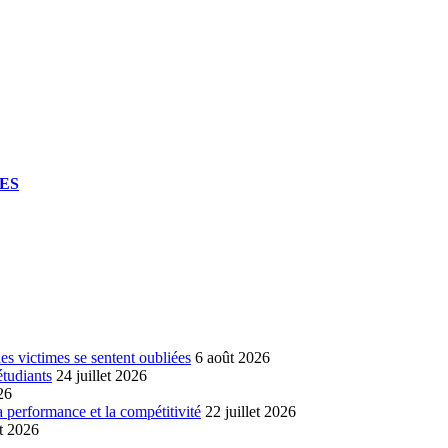
UES
s victimes se sentent oubliées
6 août 2026
étudiants
24 juillet 2026
26
a performance et la compétitivité
22 juillet 2026
et 2026