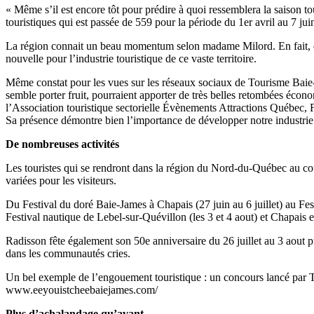
« Même s’il est encore tôt pour prédire à quoi ressemblera la saison t
touristiques qui est passée de 559 pour la période du 1er avril au 7 ju
La région connait un beau momentum selon madame Milord. En fait, elle
nouvelle pour l’industrie touristique de ce vaste territoire.
Même constat pour les vues sur les réseaux sociaux de Tourisme Baie-
semble porter fruit, pourraient apporter de très belles retombées écono
l’Association touristique sectorielle Évènements Attractions Québec, Fr
Sa présence démontre bien l’importance de développer notre industrie t
De nombreuses activités
Les touristes qui se rendront dans la région du Nord-du-Québec au cour
variées pour les visiteurs.
Du Festival du doré Baie-James à Chapais (27 juin au 6 juillet) au Fes
Festival nautique de Lebel-sur-Quévillon (les 3 et 4 aout) et Chapais en
Radisson fête également son 50e anniversaire du 26 juillet au 3 aout 
dans les communautés cries.
Un bel exemple de l’engouement touristique : un concours lancé par Tou
www.eeyouistcheebaiejames.com/
Plus d’achalandage qu’avant