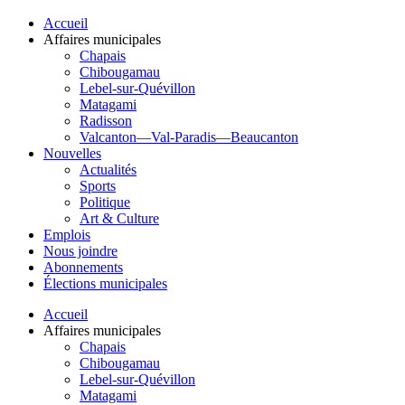
Accueil
Affaires municipales
Chapais
Chibougamau
Lebel-sur-Quévillon
Matagami
Radisson
Valcanton—Val-Paradis—Beaucanton
Nouvelles
Actualités
Sports
Politique
Art & Culture
Emplois
Nous joindre
Abonnements
Élections municipales
Accueil
Affaires municipales
Chapais
Chibougamau
Lebel-sur-Quévillon
Matagami