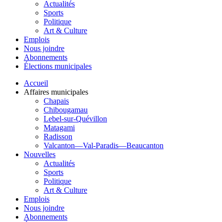
Actualités
Sports
Politique
Art & Culture
Emplois
Nous joindre
Abonnements
Élections municipales
Accueil
Affaires municipales
Chapais
Chibougamau
Lebel-sur-Quévillon
Matagami
Radisson
Valcanton—Val-Paradis—Beaucanton
Nouvelles
Actualités
Sports
Politique
Art & Culture
Emplois
Nous joindre
Abonnements