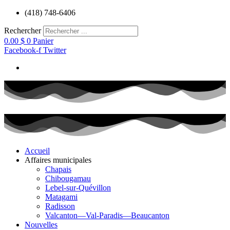
Aller
(418) 748-6406
au
contenu
Rechercher
0.00
$
0
Panier
Facebook-f
Twitter
Accueil
Affaires municipales
Chapais
Chibougamau
Lebel-sur-Quévillon
Matagami
Radisson
Valcanton—Val-Paradis—Beaucanton
Nouvelles