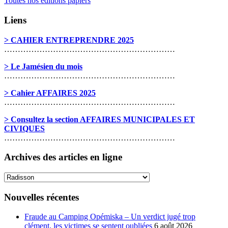
Toutes nos éditions papiers
Liens
> CAHIER ENTREPRENDRE 2025
………………………………………………………
> Le Jamésien du mois
………………………………………………………
> Cahier AFFAIRES 2025
………………………………………………………
> Consultez la section AFFAIRES MUNICIPALES ET
CIVIQUES
………………………………………………………
Archives des articles en ligne
Archives
des
articles
Nouvelles récentes
en
ligne
Fraude au Camping Opémiska – Un verdict jugé trop
clément, les victimes se sentent oubliées
6 août 2026