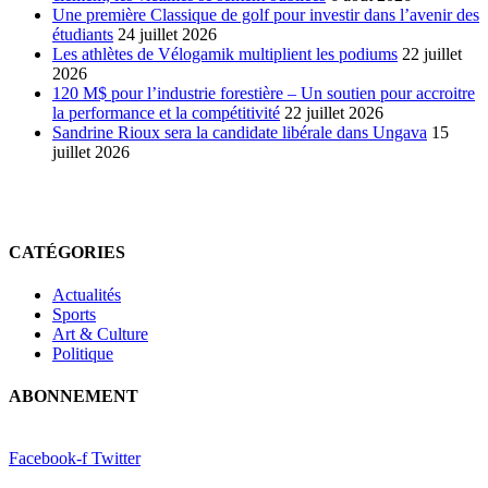
Une première Classique de golf pour investir dans l’avenir des
étudiants
24 juillet 2026
Les athlètes de Vélogamik multiplient les podiums
22 juillet
2026
120 M$ pour l’industrie forestière – Un soutien pour accroitre
la performance et la compétitivité
22 juillet 2026
Sandrine Rioux sera la candidate libérale dans Ungava
15
juillet 2026
CATÉGORIES
Actualités
Sports
Art & Culture
Politique
ABONNEMENT
Facebook-f
Twitter