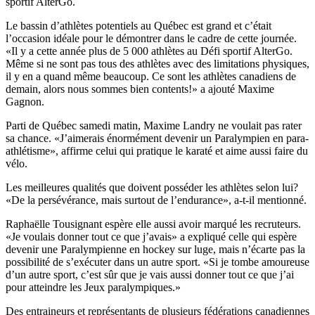
sportif AlterGo.
Le bassin d’athlètes potentiels au Québec est grand et c’était
l’occasion idéale pour le démontrer dans le cadre de cette journée.
«Il y a cette année plus de 5 000 athlètes au Défi sportif AlterGo.
Même si ne sont pas tous des athlètes avec des limitations physiques,
il y en a quand même beaucoup. Ce sont les athlètes canadiens de
demain, alors nous sommes bien contents!» a ajouté Maxime
Gagnon.
Parti de Québec samedi matin, Maxime Landry ne voulait pas rater
sa chance. «J’aimerais énormément devenir un Paralympien en para-
athlétisme», affirme celui qui pratique le karaté et aime aussi faire du
vélo.
Les meilleures qualités que doivent posséder les athlètes selon lui?
«De la persévérance, mais surtout de l’endurance», a-t-il mentionné.
Raphaëlle Tousignant espère elle aussi avoir marqué les recruteurs.
«Je voulais donner tout ce que j’avais» a expliqué celle qui espère
devenir une Paralympienne en hockey sur luge, mais n’écarte pas la
possibilité de s’exécuter dans un autre sport. «Si je tombe amoureuse
d’un autre sport, c’est sûr que je vais aussi donner tout ce que j’ai
pour atteindre les Jeux paralympiques.»
Des entraineurs et représentants de plusieurs fédérations canadiennes