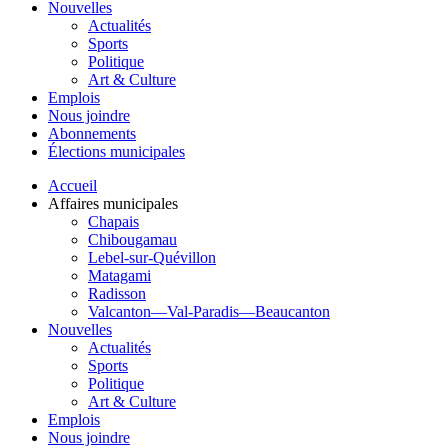
Nouvelles
Actualités
Sports
Politique
Art & Culture
Emplois
Nous joindre
Abonnements
Élections municipales
Accueil
Affaires municipales
Chapais
Chibougamau
Lebel-sur-Quévillon
Matagami
Radisson
Valcanton—Val-Paradis—Beaucanton
Nouvelles
Actualités
Sports
Politique
Art & Culture
Emplois
Nous joindre