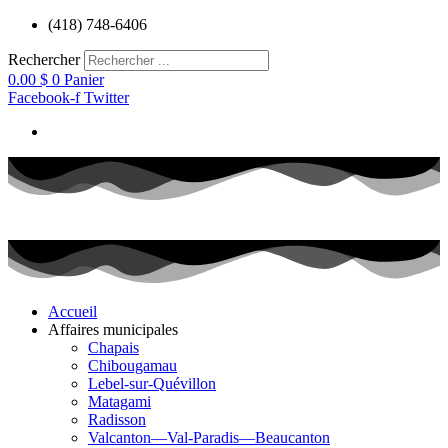
Aller
(418) 748-6406
au
contenu
Rechercher
0.00
$
0
Panier
Facebook-f
Twitter
Accueil
Affaires municipales
Chapais
Chibougamau
Lebel-sur-Quévillon
Matagami
Radisson
Valcanton—Val-Paradis—Beaucanton