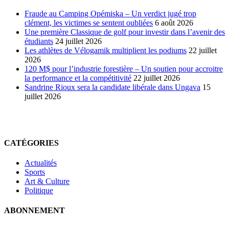
en
ligne
Fraude au Camping Opémiska – Un verdict jugé trop
clément, les victimes se sentent oubliées
6 août 2026
Une première Classique de golf pour investir dans l’avenir des
étudiants
24 juillet 2026
Les athlètes de Vélogamik multiplient les podiums
22 juillet
2026
120 M$ pour l’industrie forestière – Un soutien pour accroitre
la performance et la compétitivité
22 juillet 2026
Sandrine Rioux sera la candidate libérale dans Ungava
15
juillet 2026
CATÉGORIES
Actualités
Sports
Art & Culture
Politique
ABONNEMENT