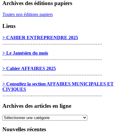
Archives des éditions papiers
Toutes nos éditions papiers
Liens
> CAHIER ENTREPRENDRE 2025
………………………………………………………
> Le Jamésien du mois
………………………………………………………
> Cahier AFFAIRES 2025
………………………………………………………
> Consultez la section AFFAIRES MUNICIPALES ET
CIVIQUES
………………………………………………………
Archives des articles en ligne
Archives
des
articles
Nouvelles récentes