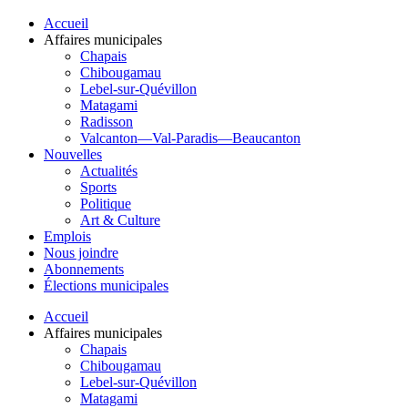
Accueil
Affaires municipales
Chapais
Chibougamau
Lebel-sur-Quévillon
Matagami
Radisson
Valcanton—Val-Paradis—Beaucanton
Nouvelles
Actualités
Sports
Politique
Art & Culture
Emplois
Nous joindre
Abonnements
Élections municipales
Accueil
Affaires municipales
Chapais
Chibougamau
Lebel-sur-Quévillon
Matagami