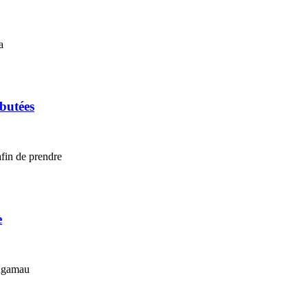
a
ébutées
afin de prendre
e
ougamau