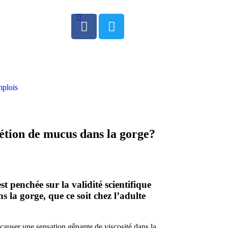
0
plois
rétion de mucus dans la gorge?
t penchée sur la validité scientifique
s la gorge, que ce soit chez l’adulte
t causer une sensation gênante de viscosité dans la