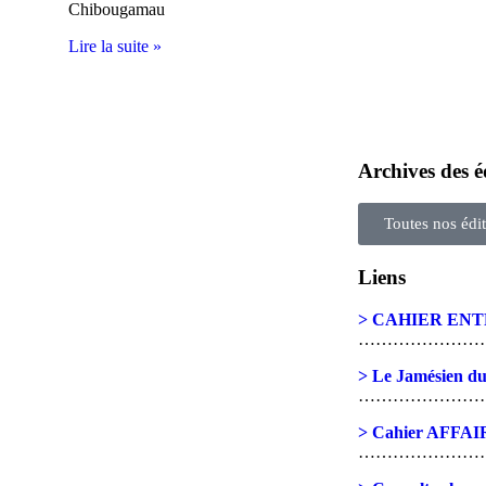
Chibougamau
Lire la suite »
Archives des é
Toutes nos édit
Liens
> CAHIER ENT
…………………
> Le Jamésien du
…………………
> Cahier AFFAI
…………………