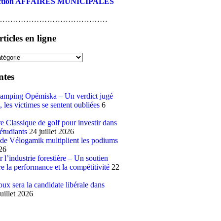
 section AFFAIRES MUNICIPALES
……………………………………
ticles en ligne
ntes
amping Opémiska – Un verdict jugé
, les victimes se sentent oubliées
6
 Classique de golf pour investir dans
 étudiants
24 juillet 2026
 de Vélogamik multiplient les podiums
026
l’industrie forestière – Un soutien
re la performance et la compétitivité
22
ux sera la candidate libérale dans
juillet 2026