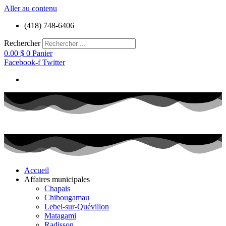
Aller au contenu
(418) 748-6406
Rechercher
0.00
$
0
Panier
Facebook-f
Twitter
Accueil
Affaires municipales
Chapais
Chibougamau
Lebel-sur-Quévillon
Matagami
Radisson