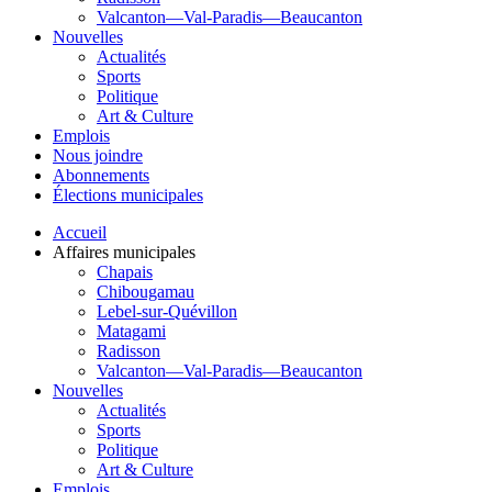
Valcanton—Val-Paradis—Beaucanton
Nouvelles
Actualités
Sports
Politique
Art & Culture
Emplois
Nous joindre
Abonnements
Élections municipales
Accueil
Affaires municipales
Chapais
Chibougamau
Lebel-sur-Quévillon
Matagami
Radisson
Valcanton—Val-Paradis—Beaucanton
Nouvelles
Actualités
Sports
Politique
Art & Culture
Emplois