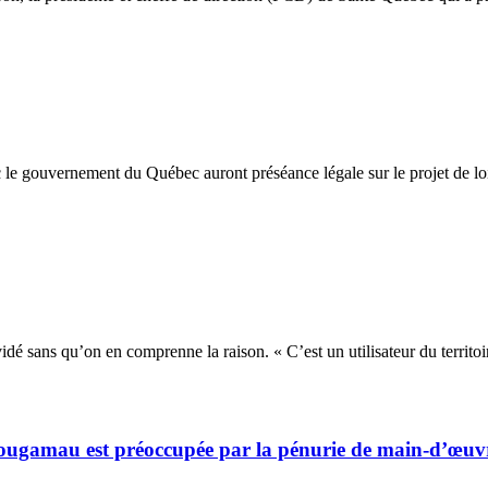
c le gouvernement du Québec auront préséance légale sur le projet de lo
idé sans qu’on en comprenne la raison. « C’est un utilisateur du territo
ibougamau est préoccupée par la pénurie de main-d’œuv