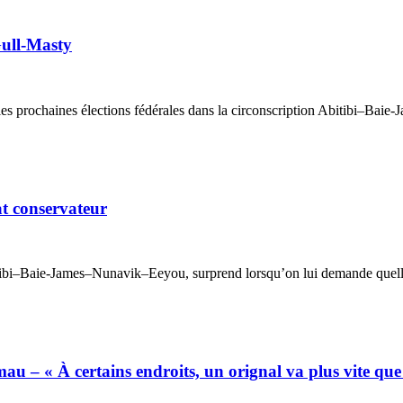
Gull-Masty
s prochaines élections fédérales dans la circonscription Abitibi–Baie-
at conservateur
tibi–Baie-James–Nunavik–Eeyou, surprend lorsqu’on lui demande quelles s
u – « À certains endroits, un orignal va plus vite que 