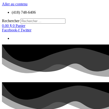
Aller au contenu
(418) 748-6406
Rechercher
0.00
$
0
Panier
Facebook-f
Twitter