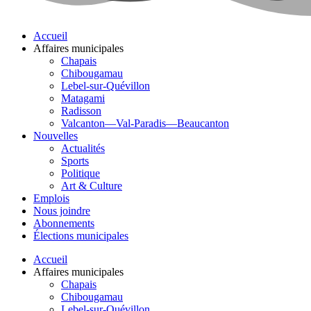
Accueil
Affaires municipales
Chapais
Chibougamau
Lebel-sur-Quévillon
Matagami
Radisson
Valcanton—Val-Paradis—Beaucanton
Nouvelles
Actualités
Sports
Politique
Art & Culture
Emplois
Nous joindre
Abonnements
Élections municipales
Accueil
Affaires municipales
Chapais
Chibougamau
Lebel-sur-Quévillon