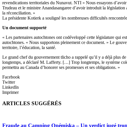
revendications territoriales du Nunavut. NTI « Nous essayons d’avoir 
Trudeau et le ministre Anandasangaree d’avoir introduit la législation
la réconciliation. »
La présidente Kotierk a souligné les nombreuses difficultés rencontrées 
Un document supporté
« Les partenaires autochtones ont codéveloppé cette législature qui es
autochtones. « Nous supportons pleinement ce document. » Le gouvern
territoire, l’éducation, la santé.
Le grand chef du gouvernement tlicho a rappelé qu’il y a déjà plus de v
longtemps, a déclaré M. Lafferty. […] Trop longtemps, le système col
permettra au Canada d’honorer ses promesses et ses obligations. »
Facebook
Twitter
LinkedIn
Imprimer
ARTICLES SUGGÉRÉS
Fraude au Camping Opémiska – Un verdict jugé trop cl