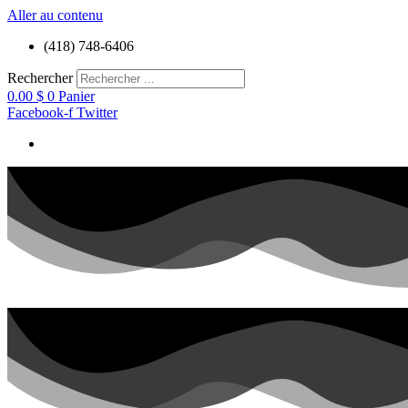
Aller au contenu
(418) 748-6406
Rechercher
0.00
$
0
Panier
Facebook-f
Twitter