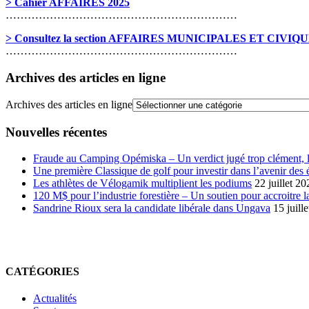
> Cahier AFFAIRES 2025
………………………………………………………
> Consultez la section AFFAIRES MUNICIPALES ET CIVIQ
………………………………………………………
Archives des articles en ligne
Archives des articles en ligne
Nouvelles récentes
Fraude au Camping Opémiska – Un verdict jugé trop clément, le
Une première Classique de golf pour investir dans l’avenir des 
Les athlètes de Vélogamik multiplient les podiums
22 juillet 20
120 M$ pour l’industrie forestière – Un soutien pour accroitre l
Sandrine Rioux sera la candidate libérale dans Ungava
15 juill
CATÉGORIES
Actualités