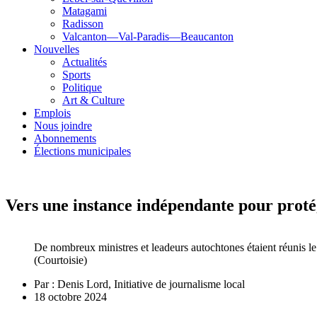
Matagami
Radisson
Valcanton—Val-Paradis—Beaucanton
Nouvelles
Actualités
Sports
Politique
Art & Culture
Emplois
Nous joindre
Abonnements
Élections municipales
Vers une instance indépendante pour protége
De nombreux ministres et leadeurs autochtones étaient réunis le
(Courtoisie)
Par :
Denis Lord, Initiative de journalisme local
18 octobre 2024