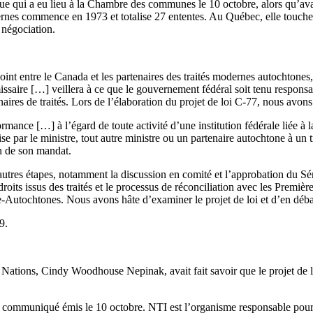
ue qui a eu lieu à la Chambre des communes le 10 octobre, alors qu’avai
ernes commence en 1973 et totalise 27 ententes. Au Québec, elle touche 
 négociation.
oint entre le Canada et les partenaires des traités modernes autochtone
ssaire […] veillera à ce que le gouvernement fédéral soit tenu responsa
aires de traités. Lors de l’élaboration du projet de loi C-77, nous avo
ormance […] à l’égard de toute activité d’une institution fédérale liée à
mise par le ministre, tout autre ministre ou un partenaire autochtone à un
on de son mandat.
 d’autres étapes, notamment la discussion en comité et l’approbation du 
oits issus des traités et le processus de réconciliation avec les Première
Autochtones. Nous avons hâte d’examiner le projet de loi et d’en débat
9.
Nations, Cindy Woodhouse Nepinak, avait fait savoir que le projet de loi
communiqué émis le 10 octobre. NTI est l’organisme responsable pour le