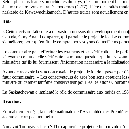
Selon plusieurs leaders autochtones du pays, c’est un moment historiq
à la mise en œuvre des traités modernes (C-77). L’ère des traités mod
naskapie de Kawawachikamach. D’autres traités sont actuellement en
Rôle
« Cette décision fait suite à un vaste processus de développement conj
Canada, Gary Anandasangaree, qui parraine le projet de loi. Le commi
s’améliorer, pour qu’en fin de compte, nous soyons de meilleurs parten
Le commissaire peut effectuer les examens et les vérifications de perf
tel examen ou une telle vérification sur toute question qui lui est sou
ministères qu’ils lui fournissent l’information nécessaire à la réalisati
Avant de recevoir la sanction royale, le projet de loi doit passer par
futur commissaire. « Les conservateurs de gros bon sens appuient les dr
ministre du cabinet fantôme conservateur pour les Relations Couronne-
La Saskatchewan a implanté le rôle de commissaire aux traités en 198
Réactions
En mai dernier déjà, la cheffe nationale de l’Assemblée des Premières 
accrue et le respect mutuel ».
Nunavut Tunngavik Inc. (NTI) a appuyé le projet de loi par voie d’un 