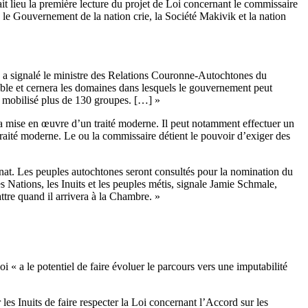
t lieu la première lecture du projet de Loi concernant le commissaire
le Gouvernement de la nation crie, la Société Makivik et la nation
s, a signalé le ministre des Relations Couronne-Autochtones du
ble et cernera les domaines dans lesquels le gouvernement peut
ns mobilisé plus de 130 groupes. […] »
 la mise en œuvre d’un traité moderne. Il peut notamment effectuer un
 traité moderne. Le ou la commissaire détient le pouvoir d’exiger des
Sénat. Les peuples autochtones seront consultés pour la nomination du
s Nations, les Inuits et les peuples métis, signale Jamie Schmale,
tre quand il arrivera à la Chambre. »
 « a le potentiel de faire évoluer le parcours vers une imputabilité
s Inuits de faire respecter la Loi concernant l’Accord sur les