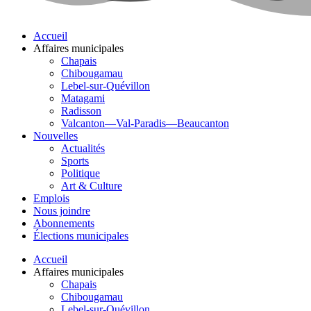
Accueil
Affaires municipales
Chapais
Chibougamau
Lebel-sur-Quévillon
Matagami
Radisson
Valcanton—Val-Paradis—Beaucanton
Nouvelles
Actualités
Sports
Politique
Art & Culture
Emplois
Nous joindre
Abonnements
Élections municipales
Accueil
Affaires municipales
Chapais
Chibougamau
Lebel-sur-Quévillon