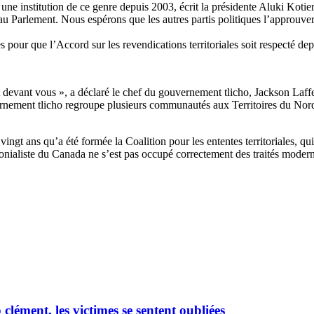
une institution de ce genre depuis 2003, écrit la présidente Aluki Koti
 au Parlement. Nous espérons que les autres partis politiques l’approuve
pour que l’Accord sur les revendications territoriales soit respecté depu
t devant vous », a déclaré le chef du gouvernement tlicho, Jackson Laffe
ement tlicho regroupe plusieurs communautés aux Territoires du Nord-
ingt ans qu’a été formée la Coalition pour les ententes territoriales, qu
onialiste du Canada ne s’est pas occupé correctement des traités moder
ément, les victimes se sentent oubliées