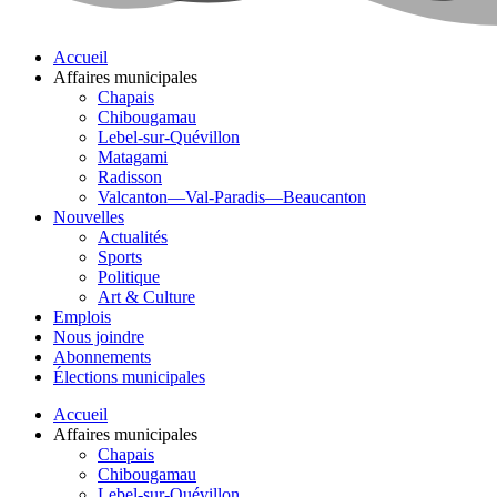
Accueil
Affaires municipales
Chapais
Chibougamau
Lebel-sur-Quévillon
Matagami
Radisson
Valcanton—Val-Paradis—Beaucanton
Nouvelles
Actualités
Sports
Politique
Art & Culture
Emplois
Nous joindre
Abonnements
Élections municipales
Accueil
Affaires municipales
Chapais
Chibougamau
Lebel-sur-Quévillon