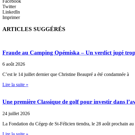
Facebook
Twitter
LinkedIn
Imprimer
ARTICLES SUGGÉRÉS
Fraude au Camping Opémiska – Un verdict jugé trop cl
6 août 2026
C’est le 14 juillet dernier que Christine Beaupré a été condamnée à
Lire la suite »
Une première Classique de golf pour investir dans l’av
24 juillet 2026
La Fondation du Cégep de St-Félicien tiendra, le 28 août prochain au
Lire la suite »