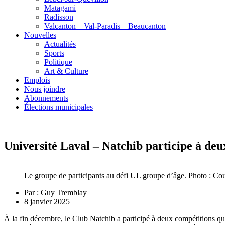
Matagami
Radisson
Valcanton—Val-Paradis—Beaucanton
Nouvelles
Actualités
Sports
Politique
Art & Culture
Emplois
Nous joindre
Abonnements
Élections municipales
Université Laval – Natchib participe à deu
Le groupe de participants au défi UL groupe d’âge. Photo : Cou
Par :
Guy Tremblay
8 janvier 2025
À la fin décembre, le Club Natchib a participé à deux compétitions qui