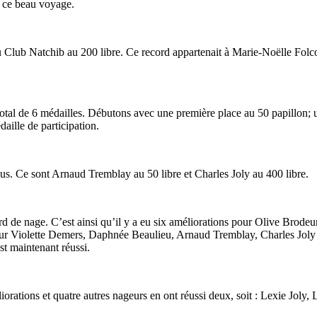
de ce beau voyage.
 Club Natchib au 200 libre. Ce record appartenait à Marie-Noëlle Folco
al de 6 médailles. Débutons avec une première place au 50 papillon; un
aille de participation.
lus. Ce sont Arnaud Tremblay au 50 libre et Charles Joly au 400 libre.
ard de nage. C’est ainsi qu’il y a eu six améliorations pour Olive Br
r Violette Demers, Daphnée Beaulieu, Arnaud Tremblay, Charles Joly et 
st maintenant réussi.
iorations et quatre autres nageurs en ont réussi deux, soit : Lexie Jo