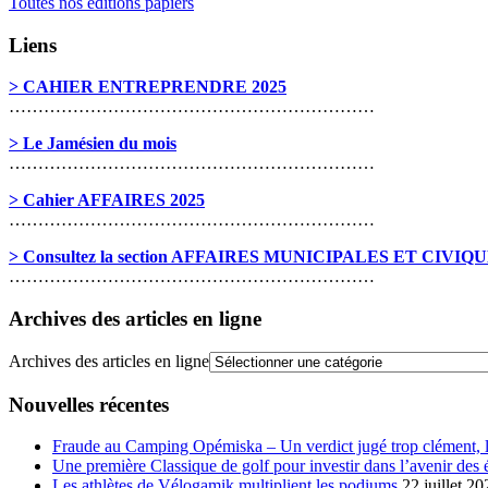
Toutes nos éditions papiers
Liens
> CAHIER ENTREPRENDRE 2025
………………………………………………………
> Le Jamésien du mois
………………………………………………………
> Cahier AFFAIRES 2025
………………………………………………………
> Consultez la section AFFAIRES MUNICIPALES ET CIVIQ
………………………………………………………
Archives des articles en ligne
Archives des articles en ligne
Nouvelles récentes
Fraude au Camping Opémiska – Un verdict jugé trop clément, le
Une première Classique de golf pour investir dans l’avenir des 
Les athlètes de Vélogamik multiplient les podiums
22 juillet 20