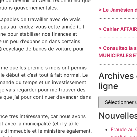
age de devenir un OBNL reconnu est que
ntions gouvernementales.
> Le Jamésien 
………………………
pables de travailler avec de vrais
nt pas au rendez-vous cette année (…)
> Cahier AFFAI
ne pour stabiliser nos finances et
………………………
re un peu d’expansion dans certains
> Consultez la 
(recyclage de bancs de voiture pour
MUNICIPALES E
………………………
firme que les premiers mois ont permis
Archives 
 début et c’est tout à fait normal. Le
demande du temps et un investissement
ligne
 je vais regarder pour me trouver des
 que j’ai pour continuer d’avancer dans
Nouvelle
nce très intéressante, car nous avons
avec la municipalité (et il y a) le
Fraude au
ts d’immeuble et le ministère également.
verdict jug