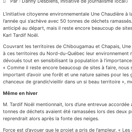
Par :
Danny Desbiens, Initiative de journalisme local
L’initiative citoyenne environnementale Une Chaudière à la
l’année qui s’achève avec 50 tonnes de déchets ramassés.
anticipé au départ, mais il reste encore beaucoup de sites
Karl Tardif Noël.
Couvrant les territoires de Chibougamau et Chapais, Une
à ces territoires du Nord-du-Québec leur environnement n
dévoués tout en sensibilisant la population à l’importan
« Comme il reste encore beaucoup de sites à faire, nous 
important d’avoir une forêt et une nature saines pour les
chanceux de grandir/vieillir dans un si beau territoire », 
Même en hiver
M. Tardif Noël mentionnait, lors d’une entrevue accordée 
tonnes de déchets avaient été ramassées lors des deux pre
reprendrait alors après la fonte des neiges.
Force est d’avouer que le projet a pris de l’ampleur. « Les