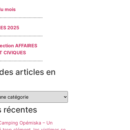
du mois
………………………………
RES 2025
………………………………
section AFFAIRES
T CIVIQUES
………………………………
des articles en
s récentes
 Camping Opémiska – Un
é trop clément, les victimes se