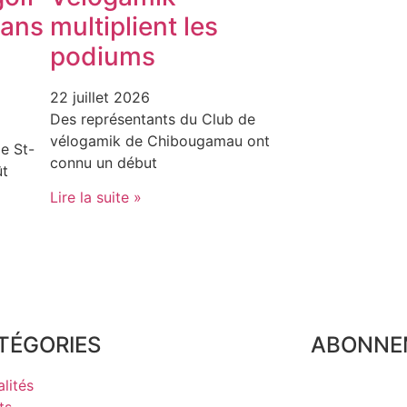
dans
multiplient les
podiums
22 juillet 2026
Des représentants du Club de
vélogamik de Chibougamau ont
e St-
connu un début
ût
Lire la suite »
TÉGORIES
ABONNE
lités