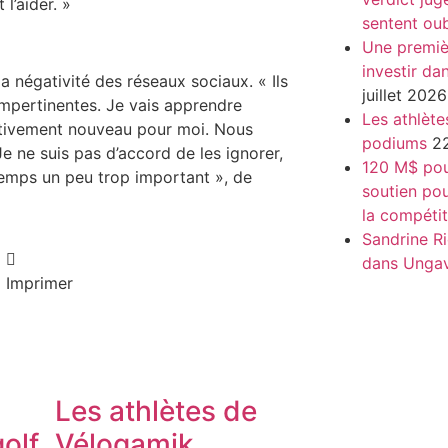
l’aider. »
sentent oub
Une premiè
investir da
 négativité des réseaux sociaux. « Ils
juillet 2026
impertinentes. Je vais apprendre
Les athlète
lativement nouveau pour moi. Nous
podiums
22
e ne suis pas d’accord de les ignorer,
120 M$ pour
 temps un peu trop important », de
soutien pou
la compétit
Sandrine Ri
dans Unga
Imprimer
Les athlètes de
olf
Vélogamik