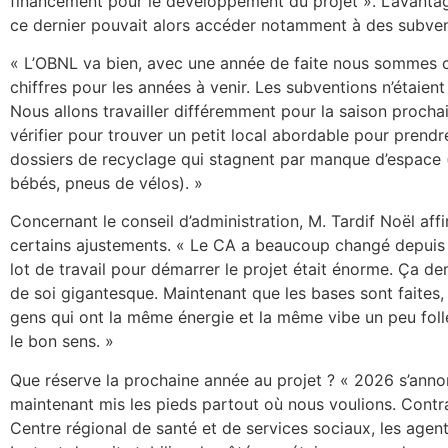
financement pour le développement du projet ». L’avant
ce dernier pouvait alors accéder notamment à des subve
« L’OBNL va bien, avec une année de faite nous sommes ca
chiffres pour les années à venir. Les subventions n’étaie
Nous allons travailler différemment pour la saison prochai
vérifier pour trouver un petit local abordable pour prend
dossiers de recyclage qui stagnent par manque d’espace 
bébés, pneus de vélos). »
Concernant le conseil d’administration, M. Tardif Noël af
certains ajustements. « Le CA a beaucoup changé depuis le
lot de travail pour démarrer le projet était énorme. Ça 
de soi gigantesque. Maintenant que les bases sont faites,
gens qui ont la même énergie et la même vibe un peu folle
le bon sens. »
Que réserve la prochaine année au projet ? « 2026 s’anno
maintenant mis les pieds partout où nous voulions. Contrat 
Centre régional de santé et de services sociaux, les agen