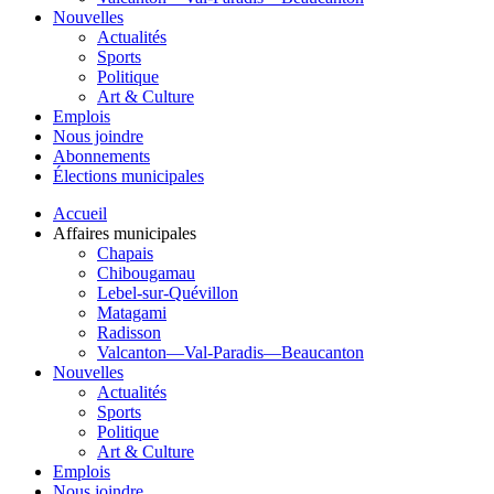
Nouvelles
Actualités
Sports
Politique
Art & Culture
Emplois
Nous joindre
Abonnements
Élections municipales
Accueil
Affaires municipales
Chapais
Chibougamau
Lebel-sur-Quévillon
Matagami
Radisson
Valcanton—Val-Paradis—Beaucanton
Nouvelles
Actualités
Sports
Politique
Art & Culture
Emplois
Nous joindre