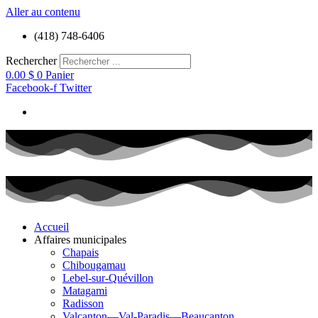
Aller au contenu
(418) 748-6406
Rechercher
0.00
$
0
Panier
Facebook-f
Twitter
Accueil
Affaires municipales
Chapais
Chibougamau
Lebel-sur-Quévillon
Matagami
Radisson
Valcanton—Val-Paradis—Beaucanton