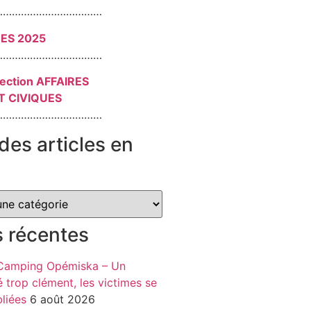
………………………………
RES 2025
………………………………
section AFFAIRES
T CIVIQUES
………………………………
des articles en
s récentes
 Camping Opémiska – Un
é trop clément, les victimes se
liées
6 août 2026