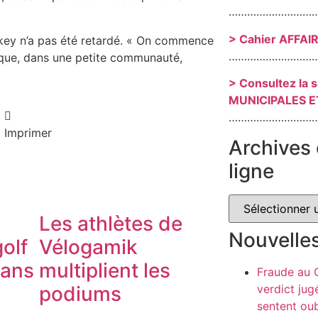
………………………
> Cahier AFFAI
key n’a pas été retardé. « On commence
………………………
 que, dans une petite communauté,
> Consultez la 
MUNICIPALES E
………………………
Imprimer
Archives 
ligne
Les athlètes de
Nouvelle
olf
Vélogamik
dans
multiplient les
Fraude au
verdict jug
podiums
sentent oub