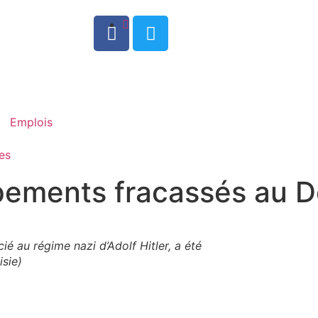
0
Emplois
es
pements fracassés au 
é au régime nazi d’Adolf Hitler, a été
isie)