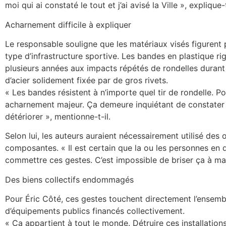
moi qui ai constaté le tout et j’ai avisé la Ville », explique-t
Acharnement difficile à expliquer
Le responsable souligne que les matériaux visés figurent p
type d’infrastructure sportive. Les bandes en plastique ri
plusieurs années aux impacts répétés de rondelles durant l
d’acier solidement fixée par de gros rivets.
« Les bandes résistent à n’importe quel tir de rondelle. Po
acharnement majeur. Ça demeure inquiétant de constater t
détériorer », mentionne-t-il.
Selon lui, les auteurs auraient nécessairement utilisé des o
composantes. « Il est certain que la ou les personnes en 
commettre ces gestes. C’est impossible de briser ça à ma
Des biens collectifs endommagés
Pour Éric Côté, ces gestes touchent directement l’ensembl
d’équipements publics financés collectivement.
« Ça appartient à tout le monde. Détruire ces installations