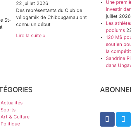
Une premiè
22 juillet 2026
investir da
Des représentants du Club de
juillet 2026
vélogamik de Chibougamau ont
e St-
Les athlète
connu un début
ût
podiums
22
Lire la suite »
120 M$ pour
soutien pou
la compétit
Sandrine Ri
dans Unga
TÉGORIES
ABONNE
Actualités
Sports
Art & Culture
Politique