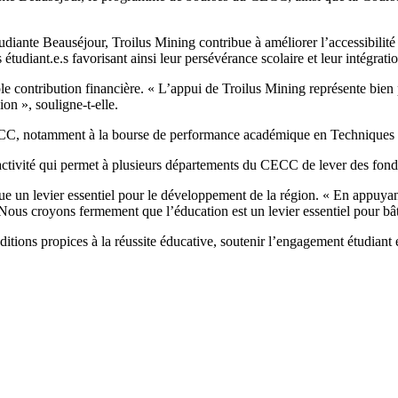
udiante Beauséjour, Troilus Mining contribue à améliorer l’accessibilit
étudiant.e.s favorisant ainsi leur persévérance scolaire et leur intégratio
 contribution financière. « L’appui de Troilus Mining représente bien pl
ion », souligne-t-elle.
C, notamment à la bourse de performance académique en Techniques d’
ctivité qui permet à plusieurs départements du CECC de lever des fond
ue un levier essentiel pour le développement de la région. « En appuya
 Nous croyons fermement que l’éducation est un levier essentiel pour bâtir
itions propices à la réussite éducative, soutenir l’engagement étudiant et 