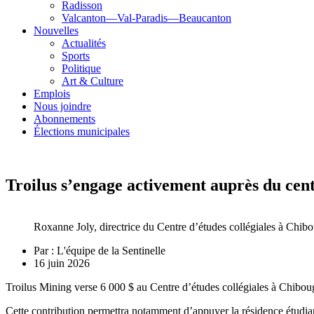
Radisson
Valcanton—Val-Paradis—Beaucanton
Nouvelles
Actualités
Sports
Politique
Art & Culture
Emplois
Nous joindre
Abonnements
Élections municipales
Troilus s’engage activement auprès du cent
Roxanne Joly, directrice du Centre d’études collégiales à Chib
Par :
L'équipe de la Sentinelle
16 juin 2026
Troilus Mining verse 6 000 $ au Centre d’études collégiales à Chibougam
Cette contribution permettra notamment d’appuyer la résidence étudia