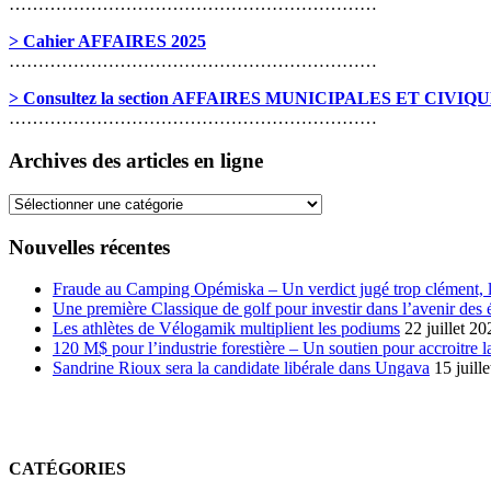
………………………………………………………
> Cahier AFFAIRES 2025
………………………………………………………
> Consultez la section AFFAIRES MUNICIPALES ET CIVIQ
………………………………………………………
Archives des articles en ligne
Archives
des
articles
Nouvelles récentes
en
ligne
Fraude au Camping Opémiska – Un verdict jugé trop clément, le
Une première Classique de golf pour investir dans l’avenir des 
Les athlètes de Vélogamik multiplient les podiums
22 juillet 20
120 M$ pour l’industrie forestière – Un soutien pour accroitre l
Sandrine Rioux sera la candidate libérale dans Ungava
15 juill
CATÉGORIES