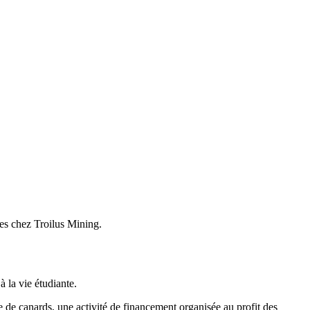
es chez Troilus Mining.
 la vie étudiante.
de canards, une activité de financement organisée au profit des