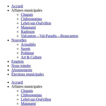
Accueil
Affaires municipales
Chapais
Chibougamau
Lebel-sur-Quévillon
Matagami
Radisson
Valcanton—Val-Paradis—Beaucanton
Nouvelles
Actualités
Sports
Politique
Art & Culture
Emplois
Nous joindre
Abonnements
Élections municipales
Accueil
Affaires municipales
Chapais
Chibougamau
Lebel-sur-Quévillon
Matagami