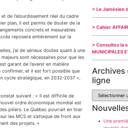
> Le Jamésien 
 et de l’alourdissement réel du cadre
………………………
r plan, il est permis de douter de la
> Cahier AFFAI
changements concrets et mesurables
………………………
succès reposera entièrement sur la
> Consultez la 
elles, j’ai de sérieux doutes quant à une
MUNICIPALES E
 majeurs sont nécessaires pour que les
………………………
 est garant de l’avenir en matière
Archives 
confirmer, et il est fort possible que
n cycle stratégique, en 2032-2037 »,
ligne
onstat suivant : « Il est difficile de
un nouvel ordre économique mondial est
Nouvelle
 des piliers. Le Québec pourrait en tirer
 sur les MCS et s’attaque de front aux
Une premiè
ment des projets. »
investir da