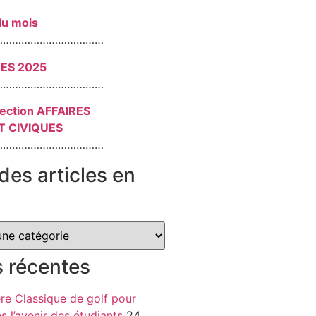
du mois
………………………………
RES 2025
………………………………
section AFFAIRES
T CIVIQUES
………………………………
des articles en
s récentes
re Classique de golf pour
ns l’avenir des étudiants
24