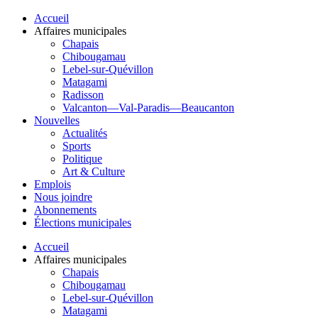
Accueil
Affaires municipales
Chapais
Chibougamau
Lebel-sur-Quévillon
Matagami
Radisson
Valcanton—Val-Paradis—Beaucanton
Nouvelles
Actualités
Sports
Politique
Art & Culture
Emplois
Nous joindre
Abonnements
Élections municipales
Accueil
Affaires municipales
Chapais
Chibougamau
Lebel-sur-Quévillon
Matagami