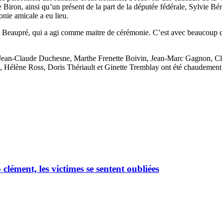
ron, ainsi qu’un présent de la part de la députée fédérale, Sylvie Bérub
nie amicale a eu lieu.
Beaupré, qui a agi comme maitre de cérémonie. C’est avec beaucoup de fi
s, Jean-Claude Duchesne, Marthe Frenette Boivin, Jean-Marc Gagnon, C
lène Ross, Doris Thériault et Ginette Tremblay ont été chaudement appla
ément, les victimes se sentent oubliées