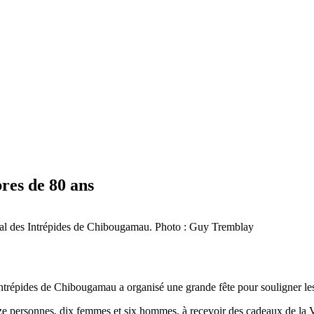
res de 80 ans
ocal des Intrépides de Chibougamau. Photo : Guy Tremblay
ntrépides de Chibougamau a organisé une grande fête pour souligner les
seize personnes, dix femmes et six hommes, à recevoir des cadeaux de la