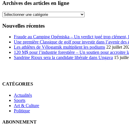
Archives des articles en ligne
Archives
des
articles
Nouvelles récentes
en
ligne
Fraude au Camping Opémiska – Un verdict jugé trop clément, le
Une première Classique de golf pour investir dans l’avenir des 
Les athlètes de Vélogamik multiplient les podiums
22 juillet 20
120 M$ pour l’industrie forestière – Un soutien pour accroitre l
Sandrine Rioux sera la candidate libérale dans Ungava
15 juill
CATÉGORIES
Actualités
Sports
Art & Culture
Politique
ABONNEMENT