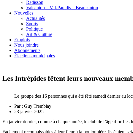
Radisson
Valcanton—Val-Paradis—Beaucanton
Nouvelles
Actualités
Sports
Politique
Art & Culture
Emplois
Nous joindre
Abonnements
Élections municipales
Les Intrépides fêtent leurs nouveaux memb
Le groupe des 16 personnes qui a été fêté samedi dernier au l
Par :
Guy Tremblay
23 janvier 2025
En janvier dernier, comme à chaque année, le club de l’âge d’or Les I
Facilement reconnaissables à leur fleur à la boutonnière, ils étaient 