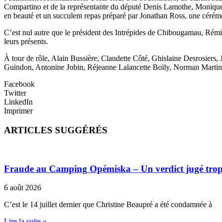
Compartino et de la représentante du député Denis Lamothe, Monique Bi
en beauté et un succulent repas préparé par Jonathan Ross, une cérémo
C’est nul autre que le président des Intrépides de Chibougamau, Rémi 
leurs présents.
À tour de rôle, Alain Bussière, Claudette Côté, Ghislaine Desrosier
Guindon, Antonine Jobin, Réjeanne Lalancette Boily, Norman Martin, Hé
Facebook
Twitter
LinkedIn
Imprimer
ARTICLES SUGGÉRÉS
Fraude au Camping Opémiska – Un verdict jugé trop cl
6 août 2026
C’est le 14 juillet dernier que Christine Beaupré a été condamnée à
Lire la suite »