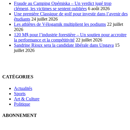
Fraude au Camping Opémiska – Un verdict jugé trop
clément, les victimes se sentent oubliées
6 août 2026
Une première Classique de golf pour investir dans l’avenir des
étudiants
24 juillet 2026
Les athlètes de Vélogamik multiplient les podiums
22 juillet
2026
120 M$ pour l’industrie forestière – Un soutien pour accroitre
la performance et la compétitivité
22 juillet 2026
Sandrine Rioux sera la candidate libérale dans Ungava
15
juillet 2026
CATÉGORIES
Actualités
Sports
Art & Culture
Politique
ABONNEMENT