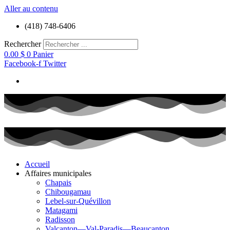
Aller au contenu
(418) 748-6406
Rechercher
0.00
$
0
Panier
Facebook-f
Twitter
Accueil
Affaires municipales
Chapais
Chibougamau
Lebel-sur-Quévillon
Matagami
Radisson
Valcanton—Val-Paradis—Beaucanton