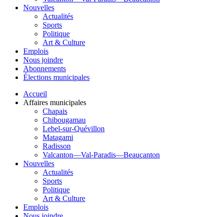
Nouvelles
Actualités
Sports
Politique
Art & Culture
Emplois
Nous joindre
Abonnements
Élections municipales
Accueil
Affaires municipales
Chapais
Chibougamau
Lebel-sur-Quévillon
Matagami
Radisson
Valcanton—Val-Paradis—Beaucanton
Nouvelles
Actualités
Sports
Politique
Art & Culture
Emplois
Nous joindre