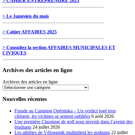
> CAHIER ENTREPRENDRE 2025
………………………………………………………
> Le Jamésien du mois
………………………………………………………
> Cahier AFFAIRES 2025
………………………………………………………
> Consultez la section AFFAIRES MUNICIPALES ET
CIVIQUES
………………………………………………………
Archives des articles en ligne
Archives des articles en ligne
Nouvelles récentes
Fraude au Camping Opémiska – Un verdict jugé trop
clément, les victimes se sentent oubliées
6 août 2026
Une première Classique de golf pour investir dans l’avenir des
étudiants
24 juillet 2026
Les athlètes de Vélogamik multiplient les podiums
22 juillet