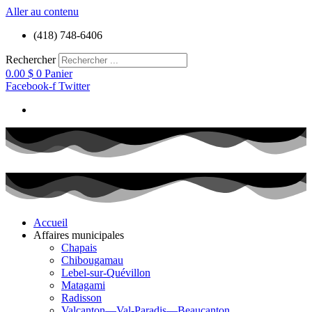
Aller au contenu
(418) 748-6406
Rechercher
0.00
$
0
Panier
Facebook-f
Twitter
Accueil
Affaires municipales
Chapais
Chibougamau
Lebel-sur-Quévillon
Matagami
Radisson
Valcanton—Val-Paradis—Beaucanton