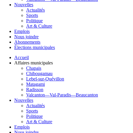
Nouvelles
Actualités
Sports
Politique
Art & Culture
Emplois
Nous joindre
Abonnements
Élections municipales
Accueil
Affaires municipales
Chapais
Chibougamau
Lebel-sur-Quévillon
Matagami
Radisson
Valcanton—Val-Paradis—Beaucanton
Nouvelles
Actualités
Sports
Politique
Art & Culture
Emplois
Nous joindre