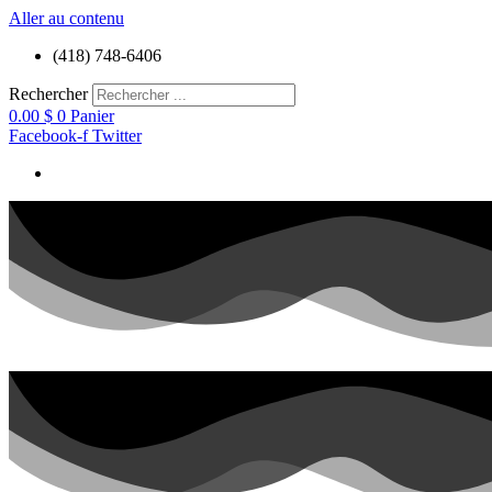
Aller au contenu
(418) 748-6406
Rechercher
0.00
$
0
Panier
Facebook-f
Twitter