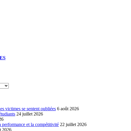
UES
s victimes se sentent oubliées
6 août 2026
étudiants
24 juillet 2026
26
a performance et la compétitivité
22 juillet 2026
et 2026