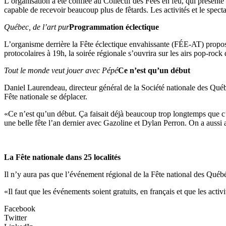
L’organisation a été confiée au Collectif des Fées en feu, qui présente 
capable de recevoir beaucoup plus de fêtards. Les activités et le specta
Québec, de l’art pur
Programmation éclectique
L’organisme derrière la Fête éclectique envahissante (FÉE-AT) propos
protocolaires à 19h, la soirée régionale s’ouvrira sur les airs pop-roc
Tout le monde veut jouer avec Pépé
Ce n’est qu’un début
Daniel Laurendeau, directeur général de la Société nationale des Qu
Fête nationale se déplacer.
«Ce n’est qu’un début. Ça faisait déjà beaucoup trop longtemps que c’
une belle fête l’an dernier avec Gazoline et Dylan Perron. On a aussi app
La Fête nationale dans 25 localités
Il n’y aura pas que l’événement régional de la Fête national des Qu
«Il faut que les événements soient gratuits, en français et que les act
Facebook
Twitter