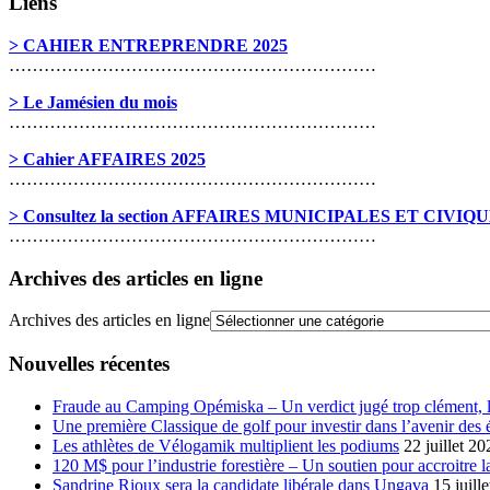
Liens
> CAHIER ENTREPRENDRE 2025
………………………………………………………
> Le Jamésien du mois
………………………………………………………
> Cahier AFFAIRES 2025
………………………………………………………
> Consultez la section AFFAIRES MUNICIPALES ET CIVIQ
………………………………………………………
Archives des articles en ligne
Archives des articles en ligne
Nouvelles récentes
Fraude au Camping Opémiska – Un verdict jugé trop clément, le
Une première Classique de golf pour investir dans l’avenir des 
Les athlètes de Vélogamik multiplient les podiums
22 juillet 20
120 M$ pour l’industrie forestière – Un soutien pour accroitre l
Sandrine Rioux sera la candidate libérale dans Ungava
15 juill