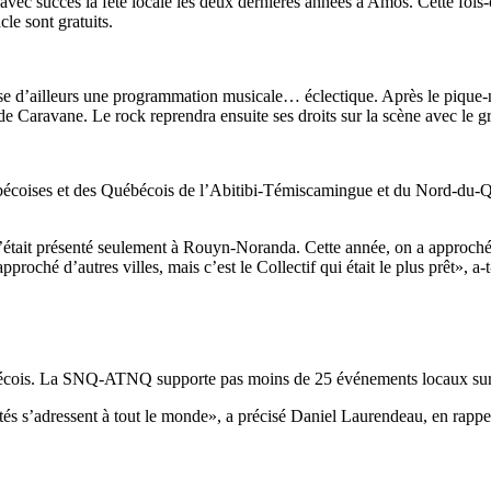
avec succès la fête locale les deux dernières années à Amos. Cette fois-ci,
cle sont gratuits.
e d’ailleurs une programmation musicale… éclectique. Après le pique-ni
k de Caravane. Le rock reprendra ensuite ses droits sur la scène avec le 
ébécoises et des Québécois de l’Abitibi-Témiscamingue et du Nord-du-
était présenté seulement à Rouyn-Noranda. Cette année, on a approché l
roché d’autres villes, mais c’est le Collectif qui était le plus prêt», a-t-
ébécois. La SNQ-ATNQ supporte pas moins de 25 événements locaux sur 
ivités s’adressent à tout le monde», a précisé Daniel Laurendeau, en rap