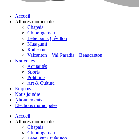
Accueil
Affaires municipales
Chapais
Chibougamau
Lebel-sur-Quévillon
Matagami
Radisson
Valcanton—Val-Paradis—Beaucanton
Nouvelles
Actualités
Sports
Politique
Art & Culture
Emplois
Nous joindre
Abonnements
Élections municipales
Accueil
Affaires municipales
Chapais
Chibougamau
Lebel-sur-Quévillon