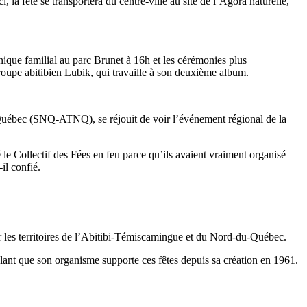
 la fête se transportera du centre-ville au site de l’Agora naturelle,
que familial au parc Brunet à 16h et les cérémonies plus
groupe abitibien Lubik, qui travaille à son deuxième album.
Québec (SNQ-ATNQ), se réjouit de voir l’événement régional de la
e Collectif des Fées en feu parce qu’ils avaient vraiment organisé
il confié.
les territoires de l’Abitibi-Témiscamingue et du Nord-du-Québec.
pelant que son organisme supporte ces fêtes depuis sa création en 1961.