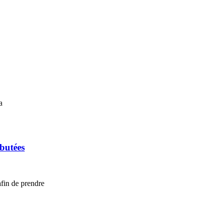
a
ébutées
afin de prendre