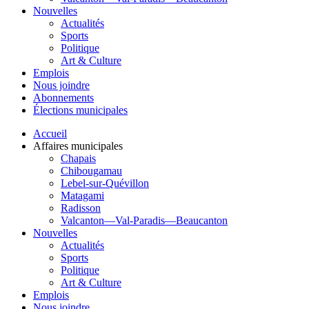
Nouvelles
Actualités
Sports
Politique
Art & Culture
Emplois
Nous joindre
Abonnements
Élections municipales
Accueil
Affaires municipales
Chapais
Chibougamau
Lebel-sur-Quévillon
Matagami
Radisson
Valcanton—Val-Paradis—Beaucanton
Nouvelles
Actualités
Sports
Politique
Art & Culture
Emplois
Nous joindre