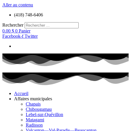
Aller au contenu
(418) 748-6406
Rechercher
0.00
$
0
Panier
Facebook-f
Twitter
Accueil
Affaires municipales
Chapais
Chibougamau
Lebel-sur-Quévillon
Matagami
Radisson
Valcanton—Val-Paradis—Beaucanton