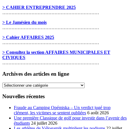
> CAHIER ENTREPRENDRE 2025
………………………………………………………
> Le Jamésien du mois
………………………………………………………
> Cahier AFFAIRES 2025
………………………………………………………
> Consultez la section AFFAIRES MUNICIPALES ET
CIVIQUES
………………………………………………………
Archives des articles en ligne
Archives
des
articles
Nouvelles récentes
en
ligne
Fraude au Camping Opémiska – Un verdict jugé trop
clément, les victimes se sentent oubliées
6 août 2026
Une première Classique de golf pour investir dans l’avenir des
étudiants
24 juillet 2026
Les athlètes de Vélogamik multiplient les podiums
22 juillet