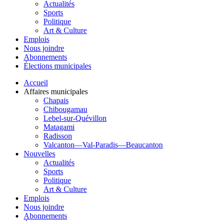
Actualités
Sports
Politique
Art & Culture
Emplois
Nous joindre
Abonnements
Élections municipales
Accueil
Affaires municipales
Chapais
Chibougamau
Lebel-sur-Quévillon
Matagami
Radisson
Valcanton—Val-Paradis—Beaucanton
Nouvelles
Actualités
Sports
Politique
Art & Culture
Emplois
Nous joindre
Abonnements