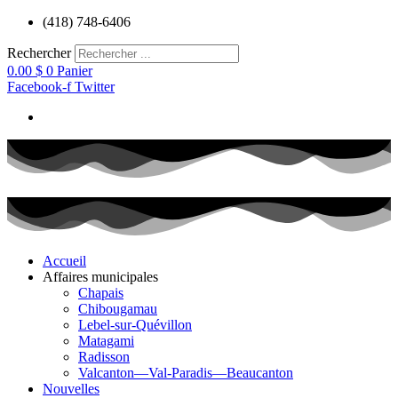
Aller
(418) 748-6406
au
contenu
Rechercher
0.00
$
0
Panier
Facebook-f
Twitter
Accueil
Affaires municipales
Chapais
Chibougamau
Lebel-sur-Quévillon
Matagami
Radisson
Valcanton—Val-Paradis—Beaucanton
Nouvelles