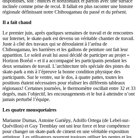
disponibles, soit : minces et horizontaux et parfois avec une surface
inclinée comme prise de recul. Il fallait en plus raconter une histoire
régionale définissant notre Chibougamau du passé et du présent.
Il a fait chaud
Le premier juin, après quelques semaines de travail et de rencontres
sur Internet, le skate-park est devenu un véritable chantier de travail.
Juste à côté des travaux qui se déroulaient à l’aréna de
Chibougamau, les barrières et les gallons de peinture ont fait leur
apparition. Le soleil avait lui aussi décidé de participer au projet «
Horizon Boréal » et il a accompagné les participants pendant les
deux semaines de travail. L’architecture très spéciale des pistes du
skate-park a mis à l’épreuve la bonne condition physique des
participants. Sur le ventre, sur le dos, à quatre pattes, toutes les
positions étaient nécessaires pour réaliser les différents tableaux
régionaux! Certaines journées, le thermomètre oscillait entre 32 et 33
degrés, mais l’objectif, les encouragements et le but à atteindre n’ont
jamais perturbé l’équipe.
Les quatre mousquetaires
Marianne Dumas, Antoine Gariépy, Adolfo Ortega (de Lebel-sur-
Quévillon) et Guy Tremblay ont uni leur force et leur compétence
pour changer un skate-park de ciment en une véritable exposition
artistique. Les utilisateurs pourront toujours utiliser les pentes et les