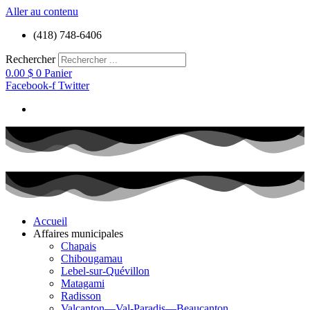
Aller au contenu
(418) 748-6406
Rechercher
0.00
$
0
Panier
Facebook-f
Twitter
Accueil
Affaires municipales
Chapais
Chibougamau
Lebel-sur-Quévillon
Matagami
Radisson
Valcanton—Val-Paradis—Beaucanton