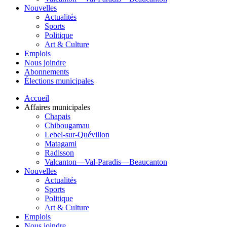
Nouvelles
Actualités
Sports
Politique
Art & Culture
Emplois
Nous joindre
Abonnements
Élections municipales
Accueil
Affaires municipales
Chapais
Chibougamau
Lebel-sur-Quévillon
Matagami
Radisson
Valcanton—Val-Paradis—Beaucanton
Nouvelles
Actualités
Sports
Politique
Art & Culture
Emplois
Nous joindre