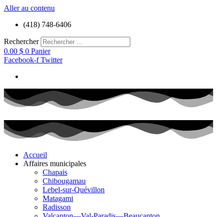
Aller au contenu
(418) 748-6406
Rechercher
0.00
$
0
Panier
Facebook-f
Twitter
Accueil
Affaires municipales
Chapais
Chibougamau
Lebel-sur-Quévillon
Matagami
Radisson
Valcanton—Val-Paradis—Beaucanton