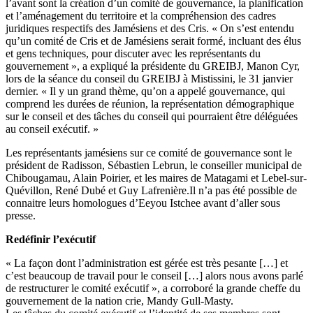
l’avant sont la création d’un comité de gouvernance, la planification
et l’aménagement du territoire et la compréhension des cadres
juridiques respectifs des Jamésiens et des Cris. « On s’est entendu
qu’un comité de Cris et de Jamésiens serait formé, incluant des élus
et gens techniques, pour discuter avec les représentants du
gouvernement », a expliqué la présidente du GREIBJ, Manon Cyr,
lors de la séance du conseil du GREIBJ à Mistissini, le 31 janvier
dernier. « Il y un grand thème, qu’on a appelé gouvernance, qui
comprend les durées de réunion, la représentation démographique
sur le conseil et des tâches du conseil qui pourraient être déléguées
au conseil exécutif. »
Les représentants jamésiens sur ce comité de gouvernance sont le
président de Radisson, Sébastien Lebrun, le conseiller municipal de
Chibougamau, Alain Poirier, et les maires de Matagami et Lebel-sur-
Quévillon, René Dubé et Guy Lafrenière.Il n’a pas été possible de
connaitre leurs homologues d’Eeyou Istchee avant d’aller sous
presse.
Redéfinir l’exécutif
« La façon dont l’administration est gérée est très pesante […] et
c’est beaucoup de travail pour le conseil […] alors nous avons parlé
de restructurer le comité exécutif », a corroboré la grande cheffe du
gouvernement de la nation crie, Mandy Gull-Masty.