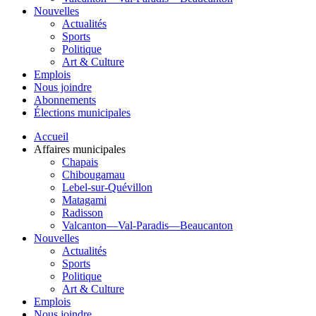
Nouvelles
Actualités
Sports
Politique
Art & Culture
Emplois
Nous joindre
Abonnements
Élections municipales
Accueil
Affaires municipales
Chapais
Chibougamau
Lebel-sur-Quévillon
Matagami
Radisson
Valcanton—Val-Paradis—Beaucanton
Nouvelles
Actualités
Sports
Politique
Art & Culture
Emplois
Nous joindre