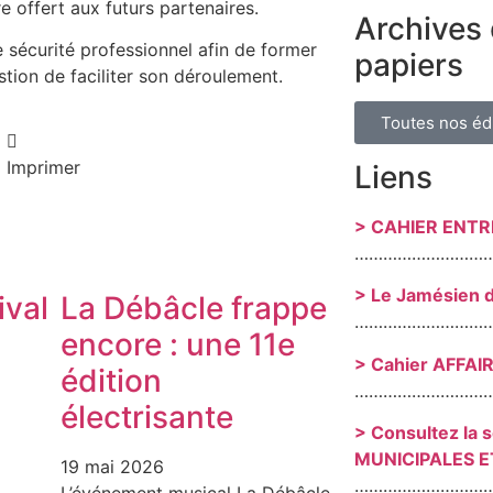
e offert aux futurs partenaires.
Archives 
écurité professionnel afin de former
papiers
stion de faciliter son déroulement.
Toutes nos éd
Imprimer
Liens
> CAHIER ENT
………………………
> Le Jamésien 
ival
La Débâcle frappe
………………………
encore : une 11e
> Cahier AFFAI
édition
………………………
s
électrisante
> Consultez la 
MUNICIPALES E
19 mai 2026
………………………
L’événement musical La Débâcle