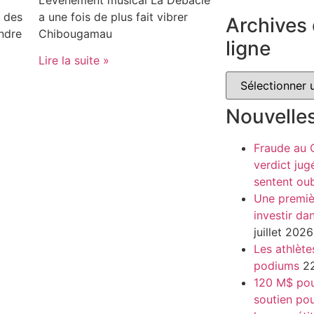
 des
a une fois de plus fait vibrer
Archives 
endre
Chibougamau
ligne
Lire la suite »
Nouvelle
Fraude au
verdict jug
sentent oub
Une premiè
investir da
juillet 2026
Les athlète
podiums
22
120 M$ pour
soutien pou