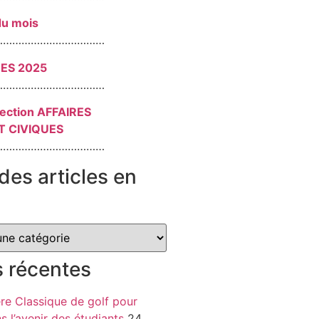
du mois
………………………………
RES 2025
………………………………
section AFFAIRES
T CIVIQUES
………………………………
des articles en
s récentes
re Classique de golf pour
ns l’avenir des étudiants
24