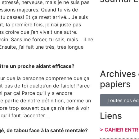
e stressé, nerveuse, mais je ne suis pas
ressions majeures. Quand tu vis de
tu casses! Et ça m’est arrivé… Je suis
t, la première fois, je n’ai juste pas
as croire que j’en vivait une autre.
n. Sans me forcer, tu sais, mais… il ne
suite, j’ai fait une très, très longue
être un proche aidant efficace?
Archives 
pour que la personne comprenne que ça
papiers
t pas de toi quelqu’un de faible! Parce
ni par ça! Parce qu’il y a encore
Toutes nos éd
e partie de notre définition, comme un
re trop souvent que ça n’a rien à voir
Liens
qu’il faut l’accepter…
> CAHIER ENT
é, de tabou face à la santé mentale?
………………………