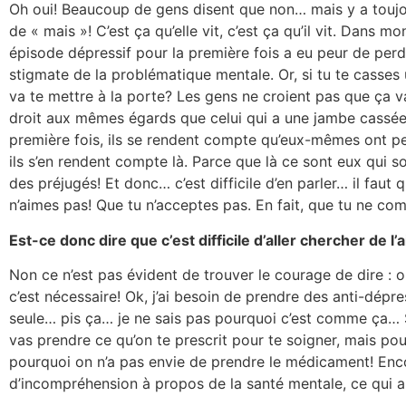
Oh oui! Beaucoup de gens disent que non… mais y a toujo
de « mais »! C’est ça qu’elle vit, c’est ça qu’il vit. Dans 
épisode dépressif pour la première fois a eu peur de perd
stigmate de la problématique mentale. Or, si tu te casse
va te mettre à la porte? Les gens ne croient pas que ça va
droit aux mêmes égards que celui qui a une jambe cassée.
première fois, ils se rendent compte qu’eux-mêmes ont pe
ils s’en rendent compte là. Parce que là ce sont eux qui sont
des préjugés! Et donc… c’est difficile d’en parler… il fau
n’aimes pas! Que tu n’acceptes pas. En fait, que tu ne c
Est-ce donc dire que c’est difficile d’aller chercher de l’a
Non ce n’est pas évident de trouver le courage de dire : ok
c’est nécessaire! Ok, j’ai besoin de prendre des anti-dépre
seule… pis ça… je ne sais pas pourquoi c’est comme ça… S
vas prendre ce qu’on te prescrit pour te soigner, mais pou
pourquoi on n’a pas envie de prendre le médicament! Enco
d’incompréhension à propos de la santé mentale, ce qui