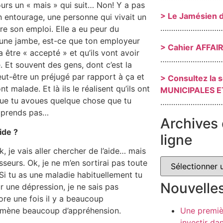
urs un « mais » qui suit… Non! Y a pas
> Le Jamésien 
mon entourage, une personne qui vivait un
………………………
re son emploi. Elle a eu peur du
s une jambe, est-ce que ton employeur
> Cahier AFFAI
 être « accepté » et qu’ils vont avoir
………………………
 Et souvent des gens, dont c’est la
ut-être un préjugé par rapport à ça et
> Consultez la 
 malade. Et là ils le réalisent qu’ils ont
MUNICIPALES E
t que tu avoues quelque chose que tu
………………………
omprends pas…
Archives 
ide ?
ligne
, je vais aller chercher de l’aide… mais
sseurs. Ok, je ne m’en sortirai pas toute
i tu as une maladie habituellement tu
Nouvelle
r une dépression, je ne sais pas
re une fois il y a beaucoup
Une premiè
 amène beaucoup d’appréhension.
investir da