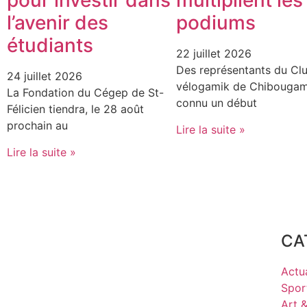
pour investir dans
multiplient les
l’avenir des
podiums
étudiants
22 juillet 2026
Des représentants du Cl
24 juillet 2026
vélogamik de Chibougam
La Fondation du Cégep de St-
connu un début
Félicien tiendra, le 28 août
prochain au
Lire la suite »
Lire la suite »
CA
Actua
Spor
Art 