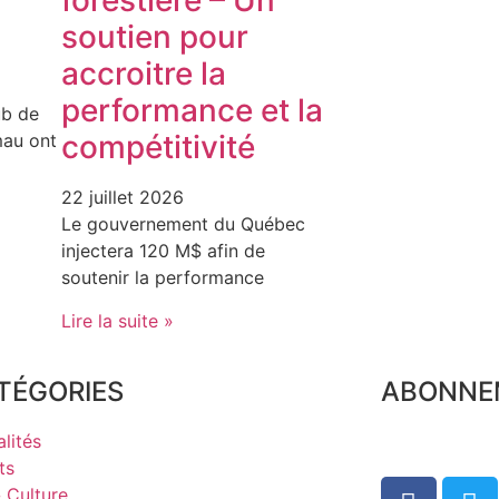
forestière – Un
soutien pour
accroitre la
performance et la
ub de
compétitivité
au ont
22 juillet 2026
Le gouvernement du Québec
injectera 120 M$ afin de
soutenir la performance
Lire la suite »
TÉGORIES
ABONNE
lités
ts
& Culture