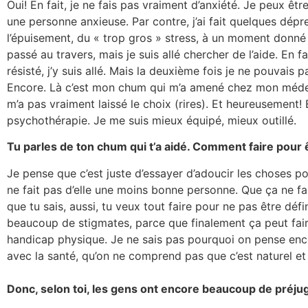
Oui! En fait, je ne fais pas vraiment d’anxiété. Je peux êtr
une personne anxieuse. Par contre, j’ai fait quelques dép
l’épuisement, du « trop gros » stress, à un moment donné 
passé au travers, mais je suis allé chercher de l’aide. En fai
résisté, j’y suis allé. Mais la deuxième fois je ne pouvais p
Encore. Là c’est mon chum qui m’a amené chez mon médeci
m’a pas vraiment laissé le choix (rires). Et heureusement! En
psychothérapie. Je me suis mieux équipé, mieux outillé.
Tu parles de ton chum qui t’a aidé. Comment faire pour 
Je pense que c’est juste d’essayer d’adoucir les choses 
ne fait pas d’elle une moins bonne personne. Que ça ne fai
que tu sais, aussi, tu veux tout faire pour ne pas être défi
beaucoup de stigmates, parce que finalement ça peut fair
handicap physique. Je ne sais pas pourquoi on pense enco
avec la santé, qu’on ne comprend pas que c’est naturel et 
Donc, selon toi, les gens ont encore beaucoup de préjug