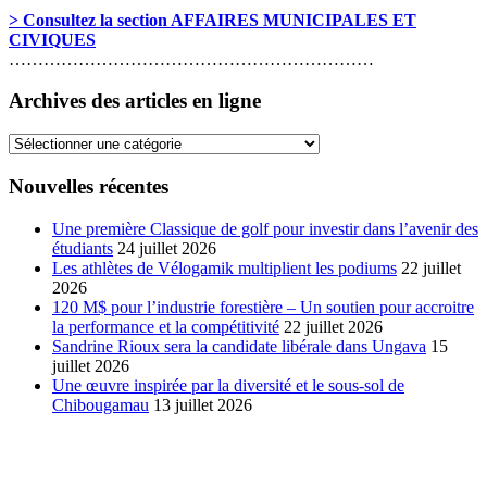
> Consultez la section AFFAIRES MUNICIPALES ET
CIVIQUES
………………………………………………………
Archives des articles en ligne
Archives
des
articles
Nouvelles récentes
en
ligne
Une première Classique de golf pour investir dans l’avenir des
étudiants
24 juillet 2026
Les athlètes de Vélogamik multiplient les podiums
22 juillet
2026
120 M$ pour l’industrie forestière – Un soutien pour accroitre
la performance et la compétitivité
22 juillet 2026
Sandrine Rioux sera la candidate libérale dans Ungava
15
juillet 2026
Une œuvre inspirée par la diversité et le sous-sol de
Chibougamau
13 juillet 2026