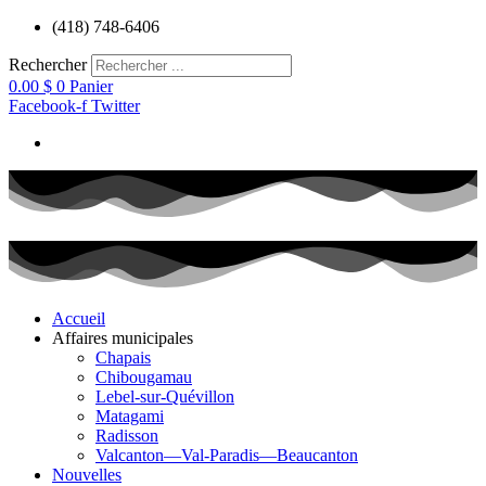
Aller
(418) 748-6406
au
contenu
Rechercher
0.00
$
0
Panier
Facebook-f
Twitter
Accueil
Affaires municipales
Chapais
Chibougamau
Lebel-sur-Quévillon
Matagami
Radisson
Valcanton—Val-Paradis—Beaucanton
Nouvelles