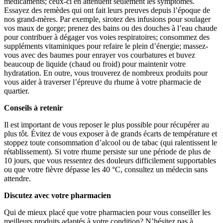
médicaments; ceux-ci en atténuent seulement les symptômes.
Essayez des remèdes qui ont fait leurs preuves depuis l’époque de
nos grand-mères. Par exemple, sirotez des infusions pour soulager
vos maux de gorge; prenez des bains ou des douches à l’eau chaude
pour contribuer à dégager vos voies respiratoires; consommez des
suppléments vitaminiques pour refaire le plein d’énergie; massez-
vous avec des baumes pour enrayer vos courbatures et buvez
beaucoup de liquide (chaud ou froid) pour maintenir votre
hydratation. En outre, vous trouverez de nombreux produits pour
vous aider à traverser l’épreuve du rhume à votre pharmacie de
quartier.
Conseils à retenir
Il est important de vous reposer le plus possible pour récupérer au
plus tôt. Évitez de vous exposer à de grands écarts de température et
stoppez toute consommation d’alcool ou de tabac (qui ralentissent le
rétablissement). Si votre rhume persiste sur une période de plus de
10 jours, que vous ressentez des douleurs difficilement supportables
ou que votre fièvre dépasse les 40 °C, consultez un médecin sans
attendre.
Discutez avec votre pharmacien
Qui de mieux placé que votre pharmacien pour vous conseiller les
meilleurs produits adaptés à votre condition? N’hésitez pas à