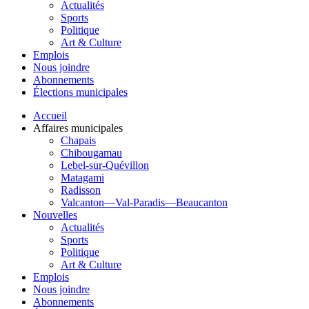
Actualités
Sports
Politique
Art & Culture
Emplois
Nous joindre
Abonnements
Élections municipales
Accueil
Affaires municipales
Chapais
Chibougamau
Lebel-sur-Quévillon
Matagami
Radisson
Valcanton—Val-Paradis—Beaucanton
Nouvelles
Actualités
Sports
Politique
Art & Culture
Emplois
Nous joindre
Abonnements