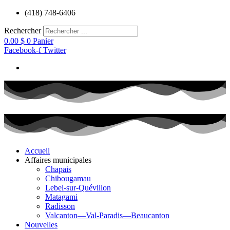
Aller
(418) 748-6406
au
contenu
Rechercher
0.00
$
0
Panier
Facebook-f
Twitter
Accueil
Affaires municipales
Chapais
Chibougamau
Lebel-sur-Quévillon
Matagami
Radisson
Valcanton—Val-Paradis—Beaucanton
Nouvelles