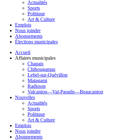
Actualités
Sports
Politique
Art & Culture
Emplois
Nous joindre
Abonnements
Élections municipales
Accueil
Affaires municipales
Chapais
Chibougamau
Lebel-sur-Quévillon
Matagami
Radisson
Valcanton—Val-Paradis—Beaucanton
Nouvelles
Actualités
Sports
Politique
Art & Culture
Emplois
Nous joindre
Abonnements