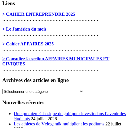
Liens
> CAHIER ENTREPRENDRE 2025
………………………………………………………
> Le Jamésien du mois
………………………………………………………
> Cahier AFFAIRES 2025
………………………………………………………
> Consultez la section AFFAIRES MUNICIPALES ET
CIVIQUES
………………………………………………………
Archives des articles en ligne
Archives
des
articles
Nouvelles récentes
en
ligne
Une première Classique de golf pour investir dans l’avenir des
étudiants
24 juillet 2026
Les athlètes de Vélogamik multiplient les podiums
22 juillet