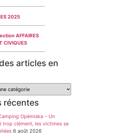
………………………………
RES 2025
………………………………
section AFFAIRES
T CIVIQUES
………………………………
des articles en
s récentes
 Camping Opémiska – Un
é trop clément, les victimes se
liées
6 août 2026