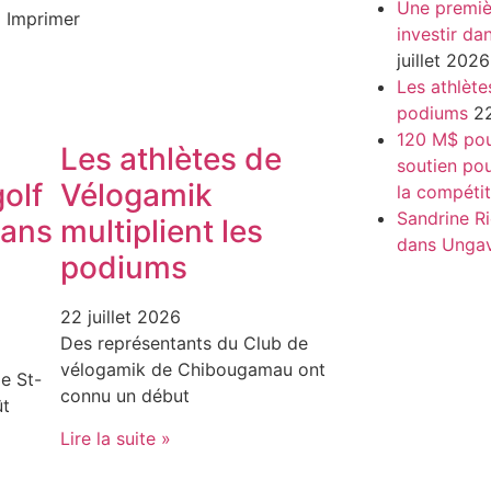
Une premiè
Imprimer
investir da
juillet 2026
Les athlète
podiums
22
120 M$ pour
Les athlètes de
soutien pou
olf
Vélogamik
la compétit
Sandrine Ri
dans
multiplient les
dans Unga
podiums
22 juillet 2026
Des représentants du Club de
vélogamik de Chibougamau ont
e St-
connu un début
ût
Lire la suite »