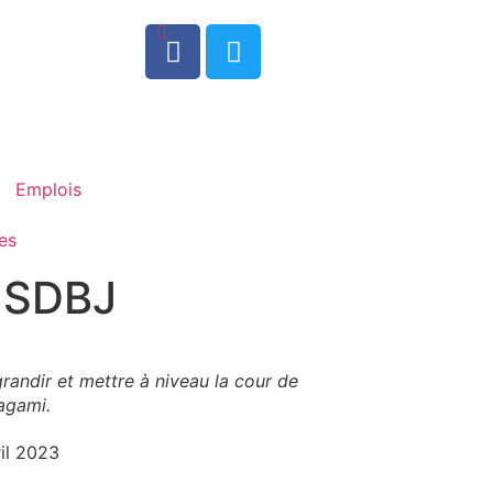
0
Emplois
es
 SDBJ
grandir et mettre à niveau la cour de
agami.
ril 2023