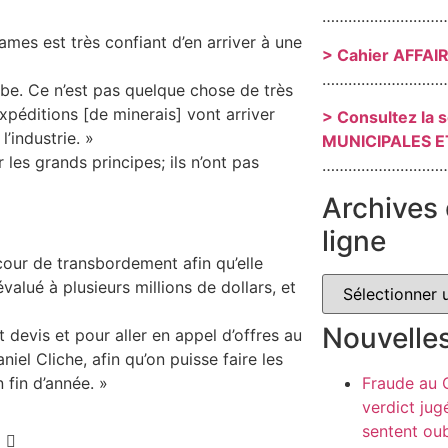
………………………
mes est très confiant d’en arriver à une
> Cahier AFFAI
………………………
ombe. Ce n’est pas quelque chose de très
xpéditions [de minerais] vont arriver
> Consultez la 
l’industrie. »
MUNICIPALES E
les grands principes; ils n’ont pas
………………………
Archives 
ligne
cour de transbordement afin qu’elle
alué à plusieurs millions de dollars, et
Nouvelle
 devis et pour aller en appel d’offres au
niel Cliche, afin qu’on puisse faire les
Fraude au
 fin d’année. »
verdict jug
sentent oub