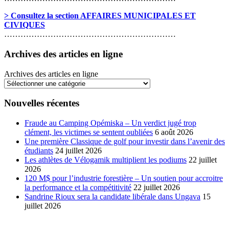
> Consultez la section AFFAIRES MUNICIPALES ET
CIVIQUES
………………………………………………………
Archives des articles en ligne
Archives des articles en ligne
Nouvelles récentes
Fraude au Camping Opémiska – Un verdict jugé trop
clément, les victimes se sentent oubliées
6 août 2026
Une première Classique de golf pour investir dans l’avenir des
étudiants
24 juillet 2026
Les athlètes de Vélogamik multiplient les podiums
22 juillet
2026
120 M$ pour l’industrie forestière – Un soutien pour accroitre
la performance et la compétitivité
22 juillet 2026
Sandrine Rioux sera la candidate libérale dans Ungava
15
juillet 2026