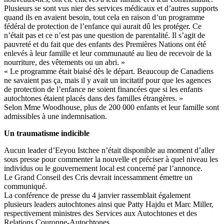
Plusieurs se sont vus nier des services médicaux et d’autres supports
quand ils en avaient besoin, tout cela en raison d’un programme
fédéral de protection de l’enfance qui aurait dû les protéger. Ce
n’était pas et ce n’est pas une question de parentalité. Il s’agit de
pauvreté et du fait que des enfants des Premières Nations ont été
enlevés à leur famille et leur communauté au lieu de recevoir de la
nourriture, des vêtements ou un abri. »
« Le programme était biaisé dès le départ. Beaucoup de Canadiens
ne savaient pas ça, mais il y avait un incitatif pour que les agences
de protection de l’enfance ne soient financées que si les enfants
autochtones étaient placés dans des familles étrangères. »
Selon Mme Woodhouse, plus de 200 000 enfants et leur famille sont
admissibles à une indemnisation.
Un traumatisme indicible
Aucun leader d’Eeyou Istchee n’était disponible au moment d’aller
sous presse pour commenter la nouvelle et préciser à quel niveau les
individus ou le gouvernement local est concerné par l’annonce.
Le Grand Conseil des Cris devrait incessamment émettre un
communiqué.
La conférence de presse du 4 janvier rassemblait également
plusieurs leaders autochtones ainsi que Patty Hajdu et Marc Miller,
respectivement ministres des Services aux Autochtones et des
Relations Couronne-Autochtones.