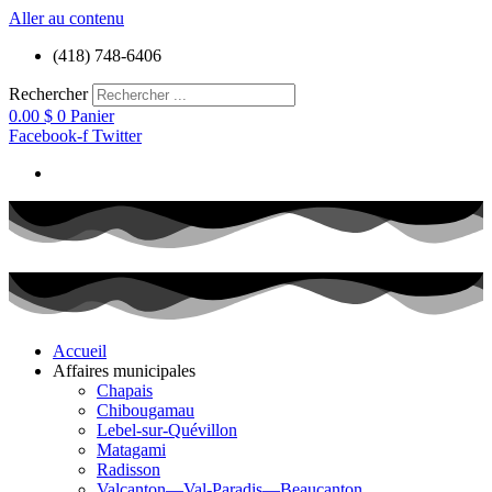
Aller au contenu
(418) 748-6406
Rechercher
0.00
$
0
Panier
Facebook-f
Twitter
Accueil
Affaires municipales
Chapais
Chibougamau
Lebel-sur-Quévillon
Matagami
Radisson
Valcanton—Val-Paradis—Beaucanton