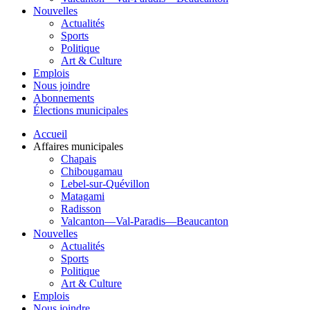
Nouvelles
Actualités
Sports
Politique
Art & Culture
Emplois
Nous joindre
Abonnements
Élections municipales
Accueil
Affaires municipales
Chapais
Chibougamau
Lebel-sur-Quévillon
Matagami
Radisson
Valcanton—Val-Paradis—Beaucanton
Nouvelles
Actualités
Sports
Politique
Art & Culture
Emplois
Nous joindre