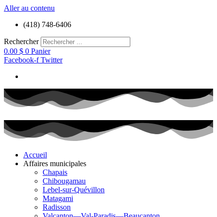
Aller au contenu
(418) 748-6406
Rechercher
0.00
$
0
Panier
Facebook-f
Twitter
Accueil
Affaires municipales
Chapais
Chibougamau
Lebel-sur-Quévillon
Matagami
Radisson
Valcanton—Val-Paradis—Beaucanton