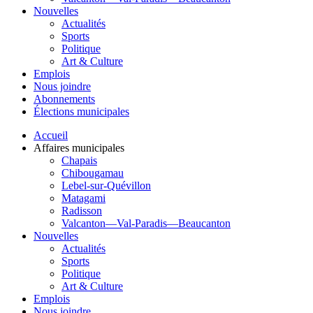
Nouvelles
Actualités
Sports
Politique
Art & Culture
Emplois
Nous joindre
Abonnements
Élections municipales
Accueil
Affaires municipales
Chapais
Chibougamau
Lebel-sur-Quévillon
Matagami
Radisson
Valcanton—Val-Paradis—Beaucanton
Nouvelles
Actualités
Sports
Politique
Art & Culture
Emplois
Nous joindre