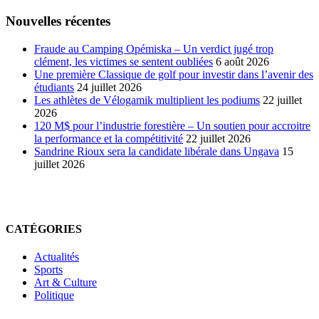
Nouvelles récentes
Fraude au Camping Opémiska – Un verdict jugé trop
clément, les victimes se sentent oubliées
6 août 2026
Une première Classique de golf pour investir dans l’avenir des
étudiants
24 juillet 2026
Les athlètes de Vélogamik multiplient les podiums
22 juillet
2026
120 M$ pour l’industrie forestière – Un soutien pour accroitre
la performance et la compétitivité
22 juillet 2026
Sandrine Rioux sera la candidate libérale dans Ungava
15
juillet 2026
CATÉGORIES
Actualités
Sports
Art & Culture
Politique