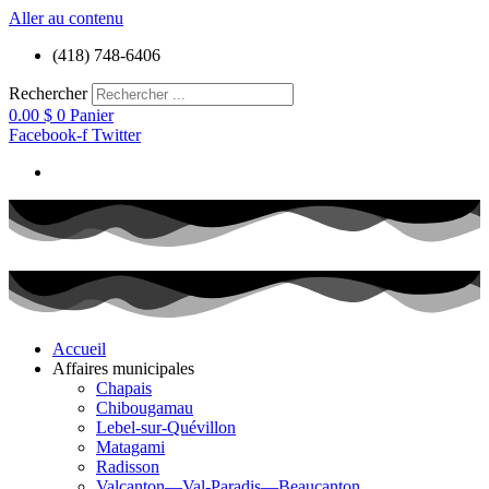
Aller au contenu
(418) 748-6406
Rechercher
0.00
$
0
Panier
Facebook-f
Twitter
Accueil
Affaires municipales
Chapais
Chibougamau
Lebel-sur-Quévillon
Matagami
Radisson
Valcanton—Val-Paradis—Beaucanton