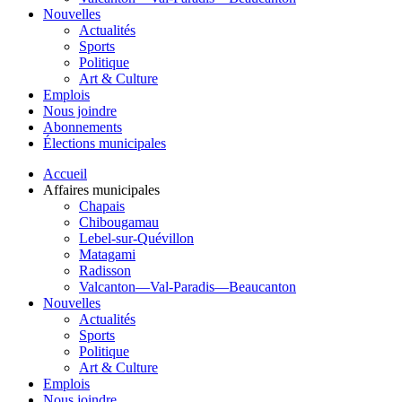
Nouvelles
Actualités
Sports
Politique
Art & Culture
Emplois
Nous joindre
Abonnements
Élections municipales
Accueil
Affaires municipales
Chapais
Chibougamau
Lebel-sur-Quévillon
Matagami
Radisson
Valcanton—Val-Paradis—Beaucanton
Nouvelles
Actualités
Sports
Politique
Art & Culture
Emplois
Nous joindre