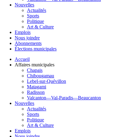
Nouvelles
Actualités
Sports
Politique
Art & Culture
Emplois
Nous joindre
Abonnements
Élections municipales
Accueil
Affaires municipales
Chapais
Chibougamau
Lebel-sur-Quévillon
Matagami
Radisson
Valcanton—Val-Paradis—Beaucanton
Nouvelles
Actualités
Sports
Politique
Art & Culture
Emplois
Nous joindre