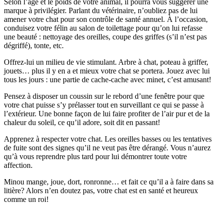
Selon l’âge et le poids de votre animal, il pourra vous suggérer une
marque à privilégier. Parlant du vétérinaire, n’oubliez pas de lui
amener votre chat pour son contrôle de santé annuel. À l’occasion,
conduisez votre félin au salon de toilettage pour qu’on lui refasse
une beauté : nettoyage des oreilles, coupe des griffes (s’il n’est pas
dégriffé), tonte, etc.
Offrez-lui un milieu de vie stimulant. Arbre à chat, poteau à griffer,
jouets… plus il y en a et mieux votre chat se portera. Jouez avec lui
tous les jours : une partie de cache-cache avec minet, c’est amusant!
Pensez à disposer un coussin sur le rebord d’une fenêtre pour que
votre chat puisse s’y prélasser tout en surveillant ce qui se passe à
l’extérieur. Une bonne façon de lui faire profiter de l’air pur et de la
chaleur du soleil, ce qu’il adore, soit dit en passant!
Apprenez à respecter votre chat. Les oreilles basses ou les tentatives
de fuite sont des signes qu’il ne veut pas être dérangé. Vous n’aurez
qu’à vous reprendre plus tard pour lui démontrer toute votre
affection.
Minou mange, joue, dort, ronronne… et fait ce qu’il a à faire dans sa
litière? Alors n’en doutez pas, votre chat est en santé et heureux
comme un roi!