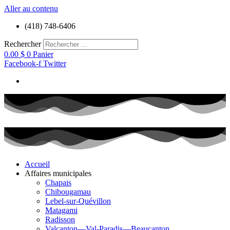
Aller au contenu
(418) 748-6406
Rechercher
0.00
$
0
Panier
Facebook-f
Twitter
Accueil
Affaires municipales
Chapais
Chibougamau
Lebel-sur-Quévillon
Matagami
Radisson
Valcanton—Val-Paradis—Beaucanton