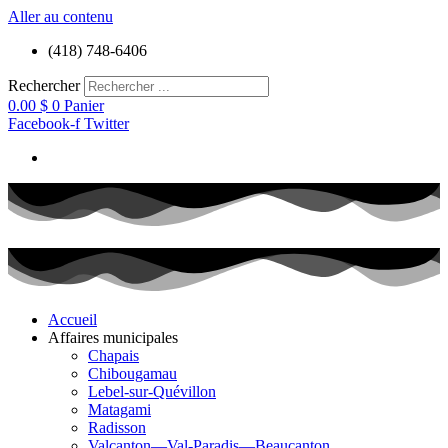
Aller au contenu
(418) 748-6406
Rechercher
0.00
$
0
Panier
Facebook-f
Twitter
Accueil
Affaires municipales
Chapais
Chibougamau
Lebel-sur-Quévillon
Matagami
Radisson
Valcanton—Val-Paradis—Beaucanton