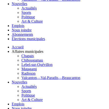
Nouvelles
Actualités
Sports
Politique
Art & Culture
Emplois
Nous joindre
Abonnements
Élections municipales
Accueil
Affaires municipales
Chapais
Chibougamau
Lebel-sur-Quévillon
Matagami
Radisson
Valcanton—Val-Paradis—Beaucanton
Nouvelles
Actualités
Sports
Politique
Art & Culture
Emplois
Nous joindre