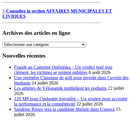
………………………………………………………
> Consultez la section AFFAIRES MUNICIPALES ET
CIVIQUES
………………………………………………………
Archives des articles en ligne
Archives
des
articles
Nouvelles récentes
en
ligne
Fraude au Camping Opémiska – Un verdict jugé trop
clément, les victimes se sentent oubliées
6 août 2026
Une première Classique de golf pour investir dans l’avenir des
étudiants
24 juillet 2026
Les athlètes de Vélogamik multiplient les podiums
22 juillet
2026
120 M$ pour l’industrie forestière – Un soutien pour accroitre
la performance et la compétitivité
22 juillet 2026
Sandrine Rioux sera la candidate libérale dans Ungava
15
juillet 2026