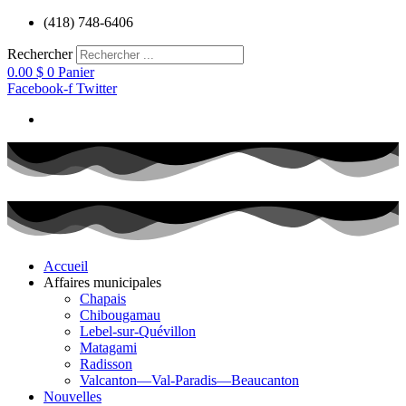
Aller
(418) 748-6406
au
contenu
Rechercher
0.00
$
0
Panier
Facebook-f
Twitter
Accueil
Affaires municipales
Chapais
Chibougamau
Lebel-sur-Quévillon
Matagami
Radisson
Valcanton—Val-Paradis—Beaucanton
Nouvelles