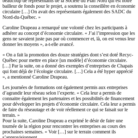
beaucoup de représentants de la Société du Plan Nord qui est notre
bailleur de fonds pour le projet, a soutenu la conseillère en économie
circulaire […] On avait des représentants également des SADC du
Nord-du-Québec. »
Caroline Drapeau a remarqué une volonté chez les participants à
adhérer au concept d’économie circulaire. « J’ai l’impression que les
gens ne savaient juste pas par où commencer et, là, on est venus leur
donner les moyens », a-t-elle avancé.
« On a fait la promotion des douze stratégies dont s’est doté Recyc-
Québec pour mettre en place [un modèle] d’économie circulaire.
[…] Par la suite, on a donné des exemples d’entreprises de Chapais
qui font déjà de l’écologie circulaire. […] Cela a été hyper apprécié
», a mentionné Caroline Drapeau.
Les journées de formations ont également permis aux entreprises
d’agrandir leur réseau selon l’experte. « Cela leur a permis de
connaitre également les partenaires et les possibilités de financement
pour développer les projets d’économie circulaire. Cela leur a permis
de faire du réseautage et de voir réellement ce qui se faisait sur le
terrain. »
Pour la suite, Caroline Drapeau a exprimé le désir de faire une
tournée de la région pour rencontrer les entreprises au cours des
prochaines semaines. « Voir […] sur le terrain comment ils
s’approvisionnent.