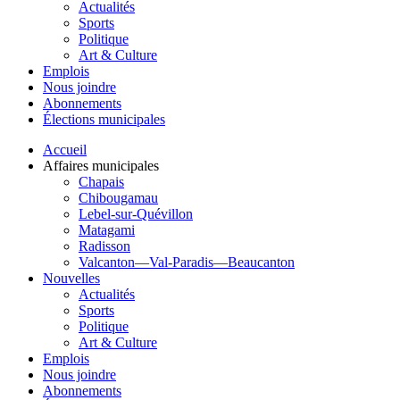
Actualités
Sports
Politique
Art & Culture
Emplois
Nous joindre
Abonnements
Élections municipales
Accueil
Affaires municipales
Chapais
Chibougamau
Lebel-sur-Quévillon
Matagami
Radisson
Valcanton—Val-Paradis—Beaucanton
Nouvelles
Actualités
Sports
Politique
Art & Culture
Emplois
Nous joindre
Abonnements