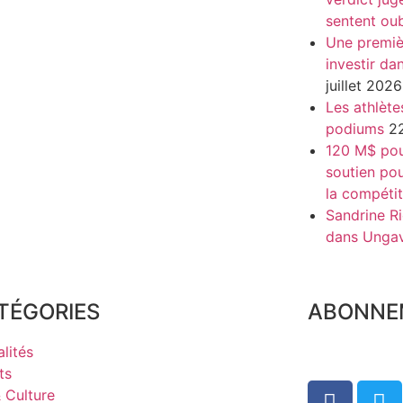
sentent oub
Une premiè
investir da
juillet 2026
Les athlète
podiums
22
120 M$ pour
soutien pou
la compétit
Sandrine Ri
dans Unga
TÉGORIES
ABONNE
lités
ts
& Culture