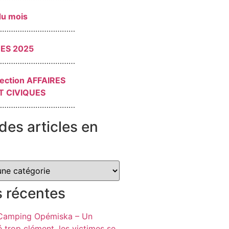
du mois
………………………………
RES 2025
………………………………
section AFFAIRES
T CIVIQUES
………………………………
des articles en
s récentes
 Camping Opémiska – Un
é trop clément, les victimes se