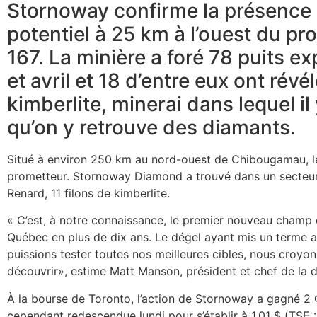
Stornoway confirme la présence
potentiel à 25 km à l’ouest du pr
167. La minière a foré 78 puits e
et avril et 18 d’entre eux ont rév
kimberlite, minerai dans lequel il
qu’on y retrouve des diamants.
Situé à environ 250 km au nord-ouest de Chibougamau, le
prometteur. Stornoway Diamond a trouvé dans un secteur 
Renard, 11 filons de kimberlite.
« C’est, à notre connaissance, le premier nouveau champ 
Québec en plus de dix ans. Le dégel ayant mis un terme
puissions tester toutes nos meilleures cibles, nous croyons
découvrir», estime Matt Manson, président et chef de la
À la bourse de Toronto, l’action de Stornoway a gagné 2 ¢ 
cependant redescendue lundi pour s’établir à 1,01 $ (TSE