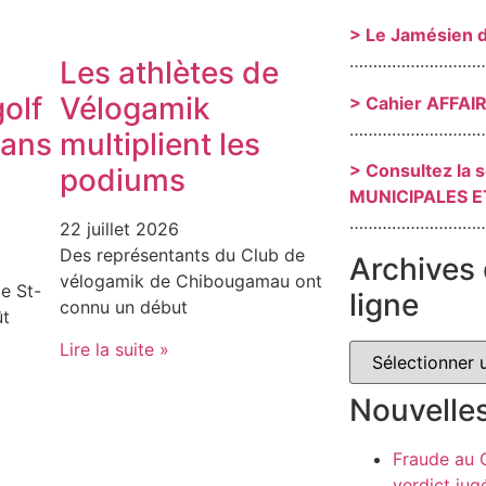
> Le Jamésien 
………………………
Les athlètes de
olf
Vélogamik
> Cahier AFFAI
………………………
dans
multiplient les
> Consultez la 
podiums
MUNICIPALES E
………………………
22 juillet 2026
Des représentants du Club de
Archives 
vélogamik de Chibougamau ont
e St-
ligne
connu un début
ût
Lire la suite »
Nouvelle
Fraude au
verdict jug