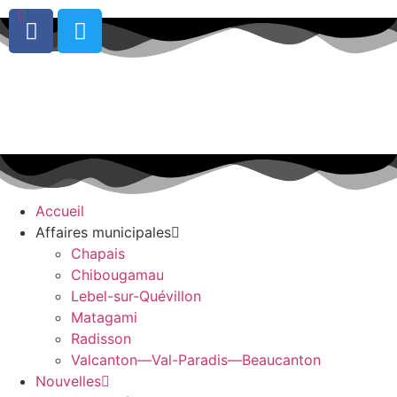
0
Accueil
Affaires municipales
Chapais
Chibougamau
Lebel-sur-Quévillon
Matagami
Radisson
Valcanton—Val-Paradis—Beaucanton
Nouvelles