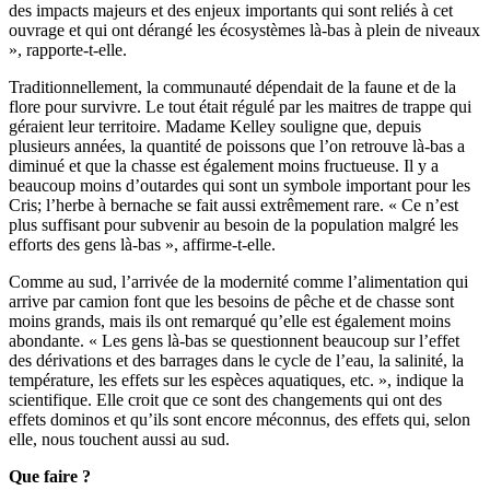
des impacts majeurs et des enjeux importants qui sont reliés à cet
ouvrage et qui ont dérangé les écosystèmes là-bas à plein de niveaux
», rapporte-t-elle.
Traditionnellement, la communauté dépendait de la faune et de la
flore pour survivre. Le tout était régulé par les maitres de trappe qui
géraient leur territoire. Madame Kelley souligne que, depuis
plusieurs années, la quantité de poissons que l’on retrouve là-bas a
diminué et que la chasse est également moins fructueuse. Il y a
beaucoup moins d’outardes qui sont un symbole important pour les
Cris; l’herbe à bernache se fait aussi extrêmement rare. « Ce n’est
plus suffisant pour subvenir au besoin de la population malgré les
efforts des gens là-bas », affirme-t-elle.
Comme au sud, l’arrivée de la modernité comme l’alimentation qui
arrive par camion font que les besoins de pêche et de chasse sont
moins grands, mais ils ont remarqué qu’elle est également moins
abondante. « Les gens là-bas se questionnent beaucoup sur l’effet
des dérivations et des barrages dans le cycle de l’eau, la salinité, la
température, les effets sur les espèces aquatiques, etc. », indique la
scientifique. Elle croit que ce sont des changements qui ont des
effets dominos et qu’ils sont encore méconnus, des effets qui, selon
elle, nous touchent aussi au sud.
Que faire ?