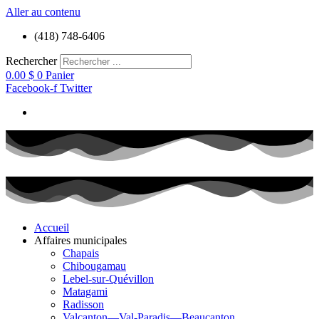
Aller au contenu
(418) 748-6406
Rechercher
0.00
$
0
Panier
Facebook-f
Twitter
Accueil
Affaires municipales
Chapais
Chibougamau
Lebel-sur-Quévillon
Matagami
Radisson
Valcanton—Val-Paradis—Beaucanton