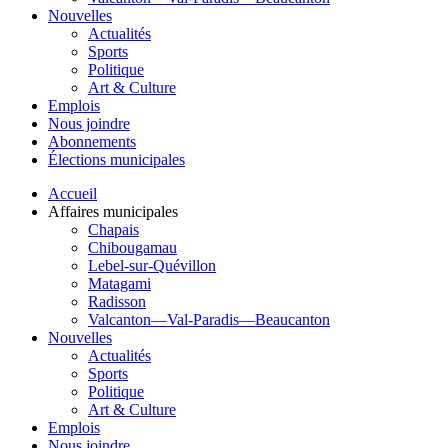
Nouvelles
Actualités
Sports
Politique
Art & Culture
Emplois
Nous joindre
Abonnements
Élections municipales
Accueil
Affaires municipales
Chapais
Chibougamau
Lebel-sur-Quévillon
Matagami
Radisson
Valcanton—Val-Paradis—Beaucanton
Nouvelles
Actualités
Sports
Politique
Art & Culture
Emplois
Nous joindre