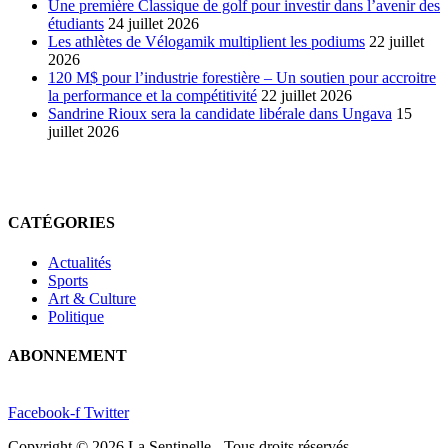
Une première Classique de golf pour investir dans l’avenir des
étudiants
24 juillet 2026
Les athlètes de Vélogamik multiplient les podiums
22 juillet
2026
120 M$ pour l’industrie forestière – Un soutien pour accroitre
la performance et la compétitivité
22 juillet 2026
Sandrine Rioux sera la candidate libérale dans Ungava
15
juillet 2026
CATÉGORIES
Actualités
Sports
Art & Culture
Politique
ABONNEMENT
Facebook-f
Twitter
Copyright © 2026 La Sentinelle - Tous droits réservés