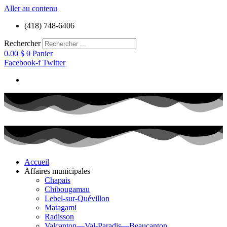
Aller au contenu
(418) 748-6406
Rechercher
0.00
$
0
Panier
Facebook-f
Twitter
Accueil
Affaires municipales
Chapais
Chibougamau
Lebel-sur-Quévillon
Matagami
Radisson
Valcanton—Val-Paradis—Beaucanton