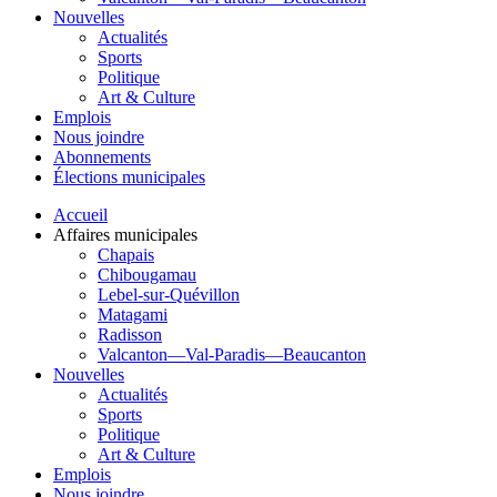
Nouvelles
Actualités
Sports
Politique
Art & Culture
Emplois
Nous joindre
Abonnements
Élections municipales
Accueil
Affaires municipales
Chapais
Chibougamau
Lebel-sur-Quévillon
Matagami
Radisson
Valcanton—Val-Paradis—Beaucanton
Nouvelles
Actualités
Sports
Politique
Art & Culture
Emplois
Nous joindre