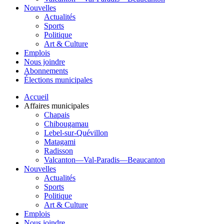
Nouvelles
Actualités
Sports
Politique
Art & Culture
Emplois
Nous joindre
Abonnements
Élections municipales
Accueil
Affaires municipales
Chapais
Chibougamau
Lebel-sur-Quévillon
Matagami
Radisson
Valcanton—Val-Paradis—Beaucanton
Nouvelles
Actualités
Sports
Politique
Art & Culture
Emplois
Nous joindre