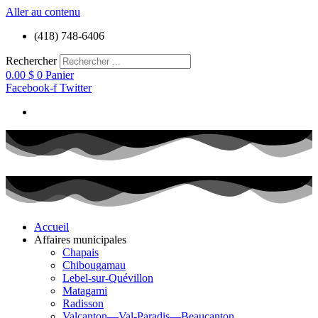
Aller au contenu
(418) 748-6406
Rechercher
0.00
$
0
Panier
Facebook-f
Twitter
Accueil
Affaires municipales
Chapais
Chibougamau
Lebel-sur-Quévillon
Matagami
Radisson
Valcanton—Val-Paradis—Beaucanton