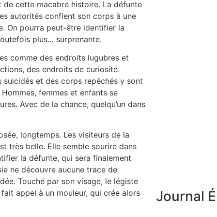
t de cette macabre histoire. La défunte
Les autorités confient son corps à une
 On pourra peut-être identifier la
 toutefois plus… surprenante.
ues comme des endroits lugubres et
actions, des endroits de curiosité.
es suicidés et des corps repêchés y sont
sé. Hommes, femmes et enfants se
tures. Avec de la chance, quelqu’un dans
osée, longtemps. Les visiteurs de la
est très belle. Elle semble sourire dans
fier la défunte, qui sera finalement
sie ne découvre aucune trace de
idée. Touché par son visage, le légiste
Journal É
 fait appel à un mouleur, qui crée alors