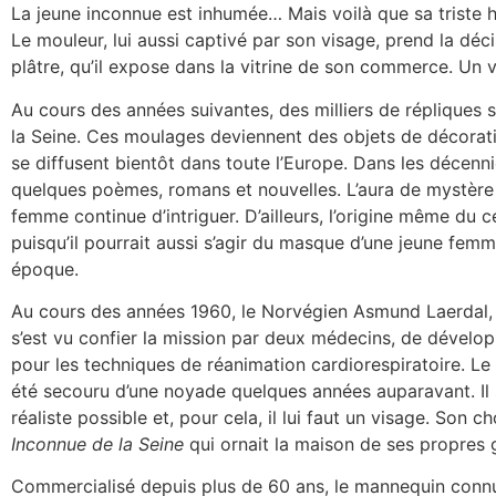
La jeune inconnue est inhumée… Mais voilà que sa triste h
Le mouleur, lui aussi captivé par son visage, prend la dé
plâtre, qu’il expose dans la vitrine de son commerce. Un vis
Au cours des années suivantes, des milliers de répliques s
la Seine. Ces moulages deviennent des objets de décoratio
se diffusent bientôt dans toute l’Europe. Dans les décenn
quelques poèmes, romans et nouvelles. L’aura de mystère a
femme continue d’intriguer. D’ailleurs, l’origine même du
puisqu’il pourrait aussi s’agir du masque d’une jeune fe
époque.
Au cours des années 1960, le Norvégien Asmund Laerdal, p
s’est vu confier la mission par deux médecins, de dével
pour les techniques de réanimation cardiorespiratoire. Le p
été secouru d’une noyade quelques années auparavant. Il 
réaliste possible et, pour cela, il lui faut un visage. Son 
Inconnue de la Seine
qui ornait la maison de ses propres
Commercialisé depuis plus de 60 ans, le mannequin con