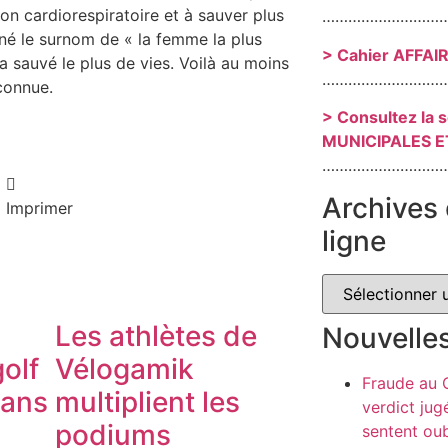
n cardiorespiratoire et à sauver plus
………………………
é le surnom de « la femme la plus
> Cahier AFFAI
sauvé le plus de vies. Voilà au moins
………………………
connue.
> Consultez la 
MUNICIPALES E
………………………
Archives 
Imprimer
ligne
Les athlètes de
Nouvelle
olf
Vélogamik
Fraude au
dans
multiplient les
verdict jug
podiums
sentent oub