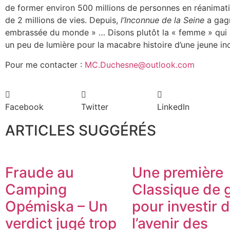
de former environ 500 millions de personnes en réanimatio
de 2 millions de vies. Depuis,
l’Inconnue de la Seine
a gagn
embrassée du monde » … Disons plutôt la « femme » qui a 
un peu de lumière pour la macabre histoire d’une jeune in
Pour me contacter :
MC.Duchesne@outlook.com
Facebook
Twitter
LinkedIn
ARTICLES SUGGÉRÉS
Fraude au
Une première
Camping
Classique de g
Opémiska – Un
pour investir 
verdict jugé trop
l’avenir des