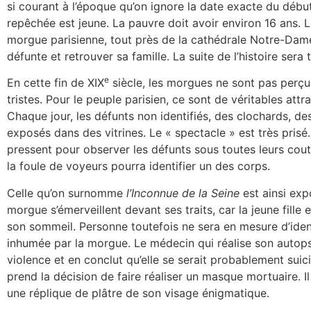
si courant à l’époque qu’on ignore la date exacte du débu
repêchée est jeune. La pauvre doit avoir environ 16 ans. 
morgue parisienne, tout près de la cathédrale Notre-Dame.
défunte et retrouver sa famille. La suite de l’histoire sera
e
En cette fin de XIX
siècle, les morgues ne sont pas perç
tristes. Pour le peuple parisien, ce sont de véritables attr
Chaque jour, les défunts non identifiés, des clochards, d
exposés dans des vitrines. Le « spectacle » est très pri
pressent pour observer les défunts sous toutes leurs cou
la foule de voyeurs pourra identifier un des corps.
Celle qu’on surnomme
l’Inconnue de la Seine
est ainsi exp
morgue s’émerveillent devant ses traits, car la jeune fille 
son sommeil. Personne toutefois ne sera en mesure d’identi
inhumée par la morgue. Le médecin qui réalise son autop
violence et en conclut qu’elle se serait probablement suic
prend la décision de faire réaliser un masque mortuaire. Il
une réplique de plâtre de son visage énigmatique.