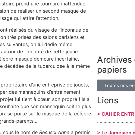
istoire prend une tournure inattendue.
cision de réaliser un second masque de
age qui attire l’attention.
ont réalisés du visage de l’Inconnue de
n très prisés des salons parisiens et
ies suivantes, on lui dédie même
utour de l’identité de cette jeune
Archives 
 célèbre masque demeure incertaine,
mme décédée de la tuberculose à la même
papiers
ropriétaire d’une entreprise de jouets,
Toutes nos éd
opper des mannequins d’entrainement
Liens
rojet lui tient à cœur, son propre fils a
souhaite que son mannequin soit le plus
choix se porte sur le masque de la célèbre
> CAHIER ENT
 grands-parents…
………………………
nu sous le nom de
Resusci Anne
a permis
> Le Jamésien 