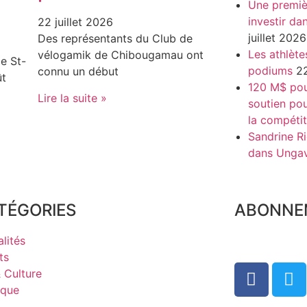
Une premiè
investir da
22 juillet 2026
juillet 2026
Des représentants du Club de
Les athlète
vélogamik de Chibougamau ont
e St-
podiums
22
connu un début
ût
120 M$ pour
Lire la suite »
soutien pou
la compétit
Sandrine Ri
dans Unga
TÉGORIES
ABONNE
lités
ts
& Culture
ique