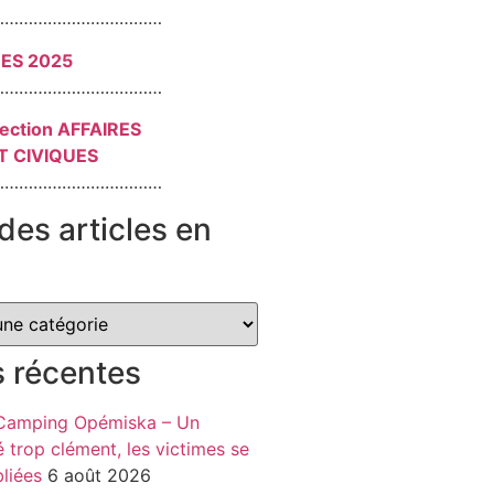
………………………………
RES 2025
………………………………
section AFFAIRES
T CIVIQUES
………………………………
des articles en
s récentes
 Camping Opémiska – Un
é trop clément, les victimes se
liées
6 août 2026