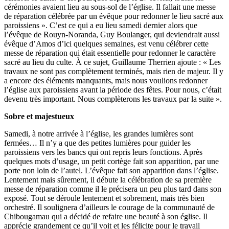
cérémonies avaient lieu au sous-sol de l’église. Il fallait une messe
de réparation célébrée par un évêque pour redonner le lieu sacré aux
paroissiens ». C’est ce qui a eu lieu samedi dernier alors que
l’évêque de Rouyn-Noranda, Guy Boulanger, qui deviendrait aussi
évêque d’Amos d’ici quelques semaines, est venu célébrer cette
messe de réparation qui était essentielle pour redonner le caractère
sacré au lieu du culte. À ce sujet, Guillaume Therrien ajoute : « Les
travaux ne sont pas complètement terminés, mais rien de majeur. Il y
a encore des éléments manquants, mais nous voulions redonner
l’église aux paroissiens avant la période des fêtes. Pour nous, c’était
devenu très important. Nous complèterons les travaux par la suite ».
Sobre et majestueux
Samedi, à notre arrivée à l’église, les grandes lumières sont
fermées… Il n’y a que des petites lumières pour guider les
paroissiens vers les bancs qui ont repris leurs fonctions. Après
quelques mots d’usage, un petit cortège fait son apparition, par une
porte non loin de l’autel. L’évêque fait son apparition dans l’église.
Lentement mais sûrement, il débute la célébration de sa première
messe de réparation comme il le précisera un peu plus tard dans son
exposé. Tout se déroule lentement et sobrement, mais très bien
orchestré. Il soulignera d’ailleurs le courage de la communauté de
Chibougamau qui a décidé de refaire une beauté à son église. Il
apprécie grandement ce qu’il voit et les félicite pour le travail