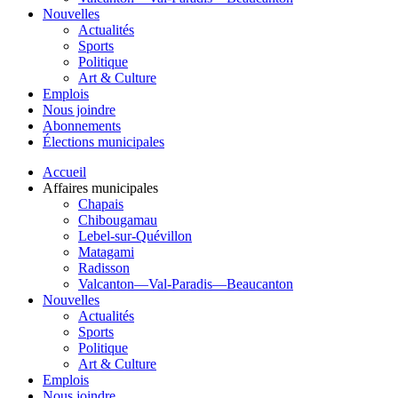
Nouvelles
Actualités
Sports
Politique
Art & Culture
Emplois
Nous joindre
Abonnements
Élections municipales
Accueil
Affaires municipales
Chapais
Chibougamau
Lebel-sur-Quévillon
Matagami
Radisson
Valcanton—Val-Paradis—Beaucanton
Nouvelles
Actualités
Sports
Politique
Art & Culture
Emplois
Nous joindre