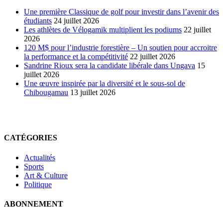
Une première Classique de golf pour investir dans l’avenir des
étudiants
24 juillet 2026
Les athlètes de Vélogamik multiplient les podiums
22 juillet
2026
120 M$ pour l’industrie forestière – Un soutien pour accroitre
la performance et la compétitivité
22 juillet 2026
Sandrine Rioux sera la candidate libérale dans Ungava
15
juillet 2026
Une œuvre inspirée par la diversité et le sous-sol de
Chibougamau
13 juillet 2026
CATÉGORIES
Actualités
Sports
Art & Culture
Politique
ABONNEMENT