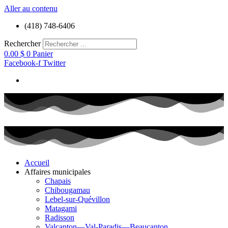
Aller au contenu
(418) 748-6406
Rechercher
0.00
$
0
Panier
Facebook-f
Twitter
Accueil
Affaires municipales
Chapais
Chibougamau
Lebel-sur-Quévillon
Matagami
Radisson
Valcanton—Val-Paradis—Beaucanton