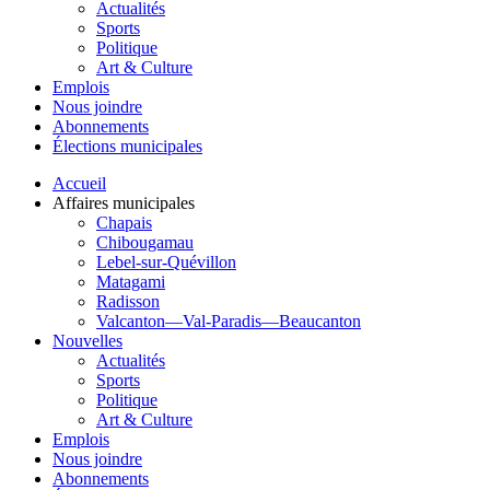
Actualités
Sports
Politique
Art & Culture
Emplois
Nous joindre
Abonnements
Élections municipales
Accueil
Affaires municipales
Chapais
Chibougamau
Lebel-sur-Quévillon
Matagami
Radisson
Valcanton—Val-Paradis—Beaucanton
Nouvelles
Actualités
Sports
Politique
Art & Culture
Emplois
Nous joindre
Abonnements