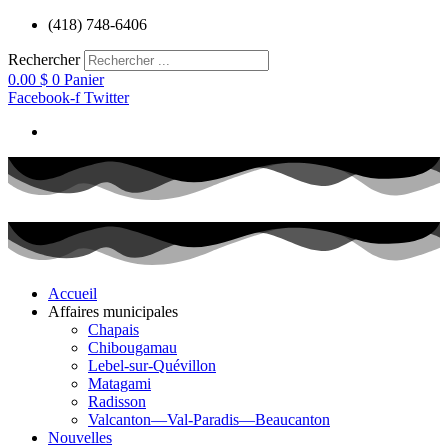
Aller
(418) 748-6406
au
contenu
Rechercher
0.00
$
0
Panier
Facebook-f
Twitter
Accueil
Affaires municipales
Chapais
Chibougamau
Lebel-sur-Quévillon
Matagami
Radisson
Valcanton—Val-Paradis—Beaucanton
Nouvelles