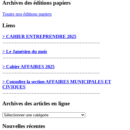
Archives des éditions papiers
Toutes nos éditions papiers
Liens
> CAHIER ENTREPRENDRE 2025
………………………………………………………
> Le Jamésien du mois
………………………………………………………
> Cahier AFFAIRES 2025
………………………………………………………
> Consultez la section AFFAIRES MUNICIPALES ET
CIVIQUES
………………………………………………………
Archives des articles en ligne
Archives
des
articles
Nouvelles récentes