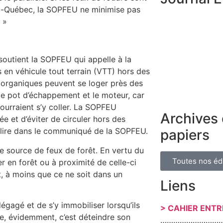
u-Québec, la SOPFEU ne minimise pas
 »
soutient la SOPFEU qui appelle à la
 en véhicule tout terrain (VTT) hors des
es organiques peuvent se loger près des
 le pot d’échappement et le moteur, car
ourraient s’y coller. La SOPFEU
Archives 
 et d’éviter de circuler hors des
n lire dans le communiqué de la SOPFEU.
papiers
te source de feux de forêt. En vertu du
Toutes nos éd
r en forêt ou à proximité de celle-ci
t, à moins que ce ne soit dans un
Liens
agé et de s’y immobiliser lorsqu’ils
> CAHIER ENT
, évidemment, c’est déteindre son
………………………