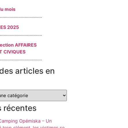
du mois
………………………………
RES 2025
………………………………
section AFFAIRES
T CIVIQUES
………………………………
des articles en
s récentes
 Camping Opémiska – Un
é trop clément, les victimes se