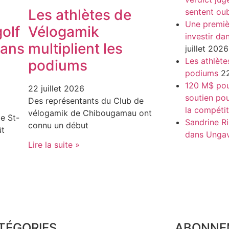
Les athlètes de
sentent oub
Une premiè
olf
Vélogamik
investir da
dans
multiplient les
juillet 2026
Les athlète
podiums
podiums
22
120 M$ pour
22 juillet 2026
soutien pou
Des représentants du Club de
la compétit
vélogamik de Chibougamau ont
e St-
Sandrine Ri
connu un début
ût
dans Unga
Lire la suite »
TÉGORIES
ABONNE