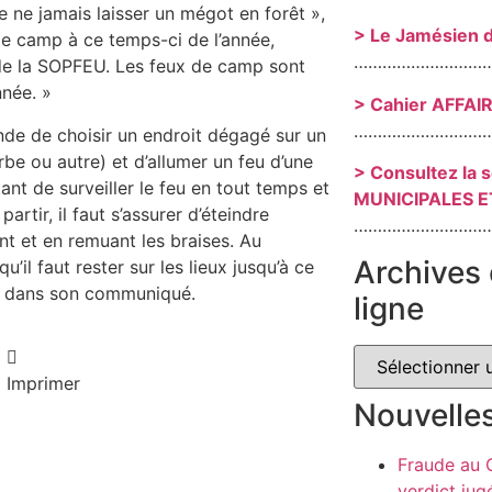
e ne jamais laisser un mégot en forêt »,
> Le Jamésien 
e camp à ce temps-ci de l’année,
………………………
de la SOPFEU. Les feux de camp sont
nnée. »
> Cahier AFFAI
………………………
de de choisir un endroit dégagé sur un
be ou autre) et d’allumer un feu d’une
> Consultez la 
nt de surveiller le feu en tout temps et
MUNICIPALES E
rtir, il faut s’assurer d’éteindre
………………………
 et en remuant les braises. Au
Archives 
’il faut rester sur les lieux jusqu’à ce
EU dans son communiqué.
ligne
Imprimer
Nouvelle
Fraude au
verdict jug