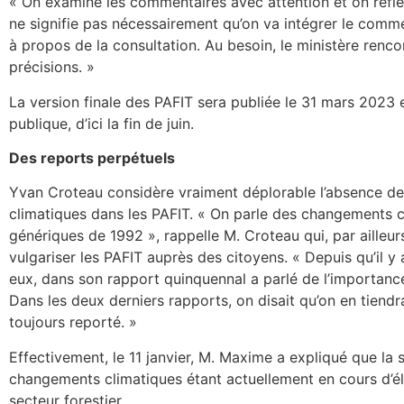
« On examine les commentaires avec attention et on réfléc
ne signifie pas nécessairement qu’on va intégrer le comm
à propos de la consultation. Au besoin, le ministère renco
précisions. »
La version finale des PAFIT sera publiée le 31 mars 2023 e
publique, d’ici la fin de juin.
Des reports perpétuels
Yvan Croteau considère vraiment déplorable l’absence d
climatiques dans les PAFIT. « On parle des changements c
génériques de 1992 », rappelle M. Croteau qui, par ailleu
vulgariser les PAFIT auprès des citoyens. « Depuis qu’il y 
eux, dans son rapport quinquennal a parlé de l’importance
Dans les deux derniers rapports, on disait qu’on en tiendr
toujours reporté. »
Effectivement, le 11 janvier, M. Maxime a expliqué que la 
changements climatiques étant actuellement en cours d’éla
secteur forestier.