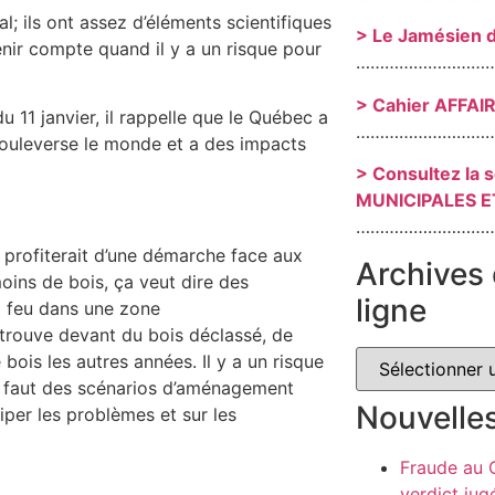
al; ils ont assez d’éléments scientifiques
> Le Jamésien 
enir compte quand il y a un risque pour
………………………
> Cahier AFFAI
u 11 janvier, il rappelle que le Québec a
………………………
bouleverse le monde et a des impacts
> Consultez la 
MUNICIPALES E
………………………
e profiterait d’une démarche face aux
Archives 
ins de bois, ça veut dire des
ligne
a feu dans une zone
etrouve devant du bois déclassé, de
 bois les autres années. Il y a un risque
é. Il faut des scénarios d’aménagement
Nouvelle
iper les problèmes et sur les
Fraude au
verdict jug