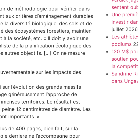
sentent oub
ir de méthodologie pour vérifier dans
Une premiè
nt aux critères d’aménagement durables
investir da
 la diversité biologique, des sols et de
juillet 2026
vité des écosystèmes forestiers, maintien
Les athlète
 la société, etc. « Il doit y avoir une
podiums
22
liste de la planification écologique des
120 M$ pour
les autres objectifs. […] On ne mesure
soutien pou
la compétit
uvernementale sur les impacts des
Sandrine Ri
.
dans Unga
 sur l’évolution des grands massifs
urage généreusement l’approche de
mmenses territoires. Le résultat est
à peine 12 centimètres de diamètre. Les
ont importants. »
us de 400 pages, bien fait, sur la
ogie derrière ne l’accompagne pour