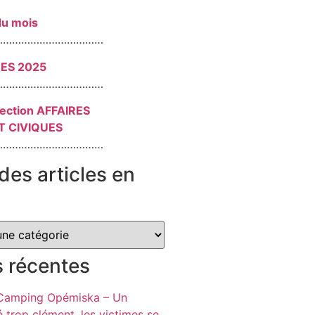
du mois
………………………………
RES 2025
………………………………
section AFFAIRES
T CIVIQUES
………………………………
des articles en
s récentes
 Camping Opémiska – Un
é trop clément, les victimes se