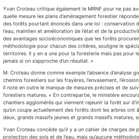
Yvan Croteau critique également le MRNF pour ne pas avo
quelle mesure les plans d’aménagement forestier réponde
des forêts pourtant énoncés dans une loi : conservation de
l’eau, maintien et amélioration de l’état et de la producti
des avantages socioéconomiques que les forêts procurent à
méthodologie pour chacun des critères, souligne le spécia
territoires. Il y en a une pour la foresterie mais pas pour 
jamais si on s’approche d’un résultat. »
M. Croteau donne comme exemple l’absence d’analyse go
chemins forestiers sur les frayères, l’envasement, l’érosion
Il note en outre le manque de mesures précises et de suivi
forestiers matures. « En contrepartie, le ministère enco
chantiers agglomérés qui viennent rajeunir la forêt sur d’i
qu’on coupe actuellement des forêts dont les arbres ont 
deux, grands massifs jeunes et grands massifs matures, s
Yvan Croteau concède qu’il y a un cahier de charges de pl
protection des sols et de l’eau, mais qu’aucune méthodol