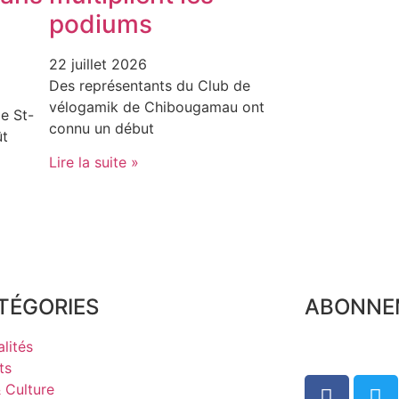
podiums
22 juillet 2026
Des représentants du Club de
vélogamik de Chibougamau ont
e St-
connu un début
ût
Lire la suite »
TÉGORIES
ABONNE
lités
ts
& Culture