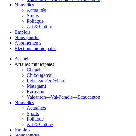
Nouvelles
Actualités
Sports
Politique
Art & Culture
Emplois
Nous joindre
Abonnements
Élections municipales
Accueil
Affaires municipales
Chapais
Chibougamau
Lebel-sur-Quévillon
Matagami
Radisson
Valcanton—Val-Paradis—Beaucanton
Nouvelles
Actualités
Sports
Politique
Art & Culture
Emplois
Nous joindre