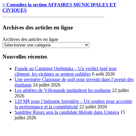
> Consultez la section AFFAIRES MUNICIPALES ET
CIVIQUES
………………………………………………………
Archives des articles en ligne
Archives des articles en ligne
Nouvelles récentes
Fraude au Camping Opémiska – Un verdict jugé trop
clément, les victimes se sentent oubliées
6 août 2026
Une première Classique de golf pour investir dans l’avenir des
étudiants
24 juillet 2026
Les athlètes de Vélogamik multiplient les podiums
22 juillet
2026
120 M$ pour l’industrie forestière – Un soutien pour accroitre
la performance et la compétitivité
22 juillet 2026
Sandrine Rioux sera la candidate libérale dans Ungava
15
juillet 2026