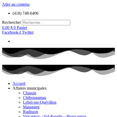
Aller au contenu
(418) 748-6406
Rechercher
0.00
$
0
Panier
Facebook-f
Twitter
Accueil
Affaires municipales
Chapais
Chibougamau
Lebel-sur-Quévillon
Matagami
Radisson
Valcanton—Val-Paradis—Beaucanton