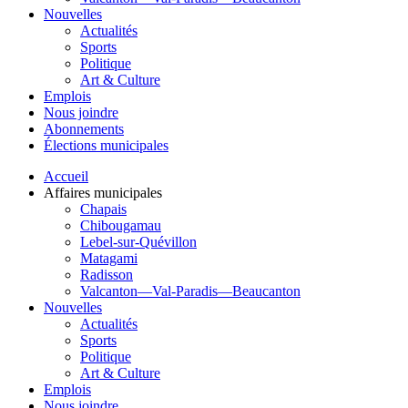
Nouvelles
Actualités
Sports
Politique
Art & Culture
Emplois
Nous joindre
Abonnements
Élections municipales
Accueil
Affaires municipales
Chapais
Chibougamau
Lebel-sur-Quévillon
Matagami
Radisson
Valcanton—Val-Paradis—Beaucanton
Nouvelles
Actualités
Sports
Politique
Art & Culture
Emplois
Nous joindre