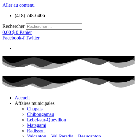
Aller au contenu
(418) 748-6406
Rechercher
0.00
$
0
Panier
Facebook-f
Twitter
Accueil
Affaires municipales
Chapais
Chibougamau
Lebel-sur-Quévillon
Matagami
Radisson
Valcanton—Val-Paradis—Beaucanton