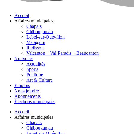
Accueil
Affaires municipales
Chapais
Chibougamau
Lebel-sur-Quévillon
Matagami
Radisson
Valcanton—Val-Paradis—Beaucanton
Nouvelles
Actualités
Sports
Politique
Art & Culture
Emplois
Nous joindre
Abonnements
Élections municipales
Accueil
Affaires municipales
Chapais
Chibougamau
Lebel-sur-Quévillon