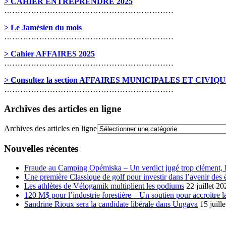
> CAHIER ENTREPRENDRE 2025
………………………………………………………
> Le Jamésien du mois
………………………………………………………
> Cahier AFFAIRES 2025
………………………………………………………
> Consultez la section AFFAIRES MUNICIPALES ET CIVIQ
………………………………………………………
Archives des articles en ligne
Archives des articles en ligne
Nouvelles récentes
Fraude au Camping Opémiska – Un verdict jugé trop clément, le
Une première Classique de golf pour investir dans l’avenir des 
Les athlètes de Vélogamik multiplient les podiums
22 juillet 20
120 M$ pour l’industrie forestière – Un soutien pour accroitre l
Sandrine Rioux sera la candidate libérale dans Ungava
15 juill