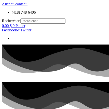
Aller au contenu
(418) 748-6406
Rechercher
0.00
$
0
Panier
Facebook-f
Twitter